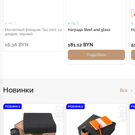
0 /
0
0 /
1
0 
Магнитный фонарик Tau mini, 10
Награда Steel and glass
На
диодов, черный
16.36 BYN
181.12 BYN
5
Подробнее
Новинки
Все
Новинка
Новинка
Н