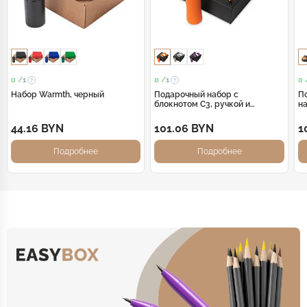
0 /
1
0 /
1
0 
Набор Warmth, черный
Подарочный набор c
По
блокнотом C3, ручкой и
н
бутылкой, оранжевый
44.16 BYN
101.06 BYN
1
Подробнее
Подробнее