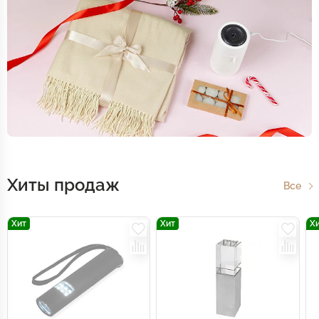
Хиты продаж
Все
Хит
Хит
Х