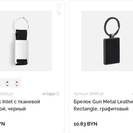
18283.30
0/
2952
Артикул: 18666.30
 Inlet с тканевой
Брелок Gun Metal Leathe
ой, черный
Rectangle, графитовый
YN
10.83 BYN