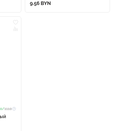
9.56 BYN
0/
1110
ный