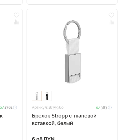
0/
1761
Артикул: 16359.60
0/
363
к
Брелок Stropp с тканевой
вставкой, белый
6.08 BYN