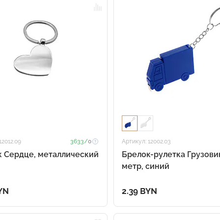
12012.09
3633/
0
Артикул: 12002.03
 Сердце, металлический
Брелок-рулетка Грузовик
метр, синий
YN
2.39 BYN