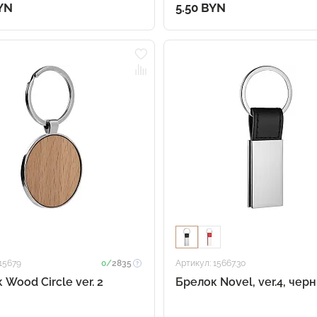
YN
5.50 BYN
15679
0/
2835
Артикул: 15667.30
 Wood Сircle ver. 2
Брелок Novel, ver.4, чер