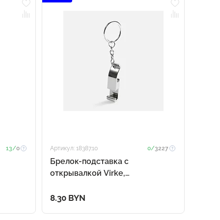
13/
0
Артикул: 18387.10
0/
3227
Брелок-подставка с
открывалкой Virke,
серебристый
8.30 BYN