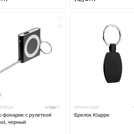
16383.30
0/
599
Артикул: 15741
-фонарик с рулеткой
Брелок Klappe
ool, черный