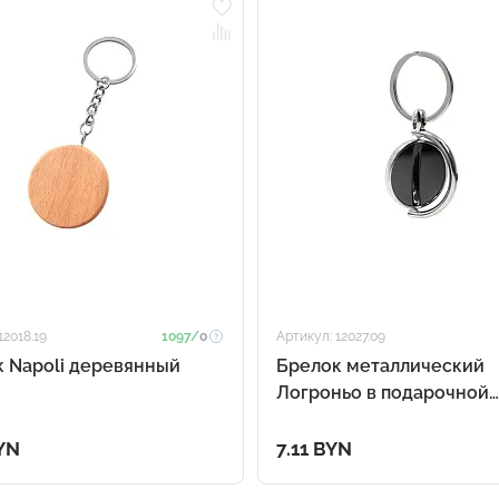
12018.19
1097/
0
Артикул: 12027.09
 Napoli деревянный
Брелок металлический
Логроньо в подарочной
упаковке
YN
7.11 BYN