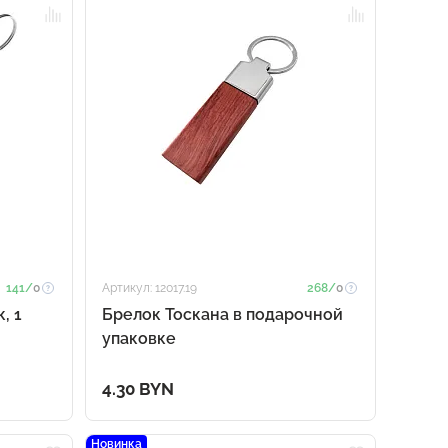
141/
0
Артикул: 12017.19
268/
0
, 1
Брелок Тоскана в подарочной
упаковке
4.30 BYN
Новинка