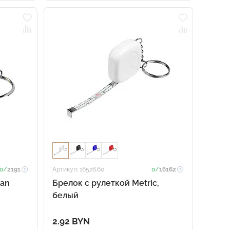
0/
2191
Артикул: 16526.60
0/
16162
man
Брелок c рулеткой Metric,
белый
2.92 BYN