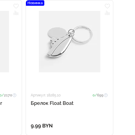
Новинка
0/
2170
Артикул: 18285.10
0/
699
r
Брелок Float Boat
9.99 BYN