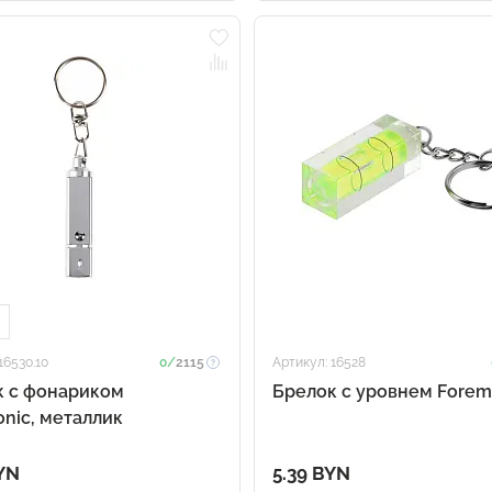
16530.10
0/
2115
Артикул: 16528
к с фонариком
Брелок c уровнем Fore
onic, металлик
YN
5.39 BYN