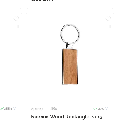
0/
4661
Артикул: 15680
0/
979
Брелок Wood Rectangle, ver.3