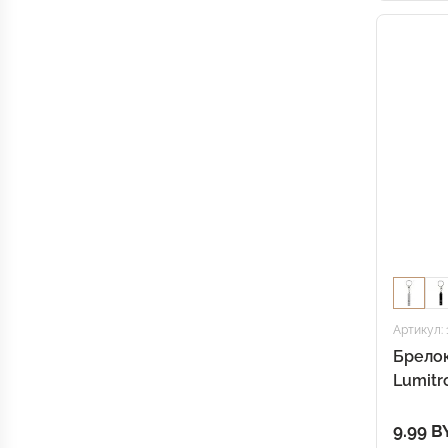
Артикул: 
Брело
Lumitr
9.99 B