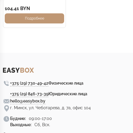
104.41 BYN
Подробнее
+375 (29) 730-49-42
Физические лица
+375 (29) 846-73-39
Юридические лица
hello@easybox.by
г. Минск, ул. Чеботарева, д. 7а, офис 104
Будние:
09:00-17:00
Выходные:
Сб, Вск.