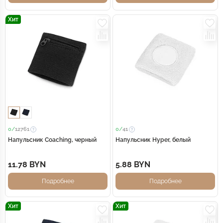
Хит
0/
12761
0/
41
Напульсник Coaching, черный
Напульсник Hyper, белый
11.78 BYN
5.88 BYN
Подробнее
Подробнее
Хит
Хит