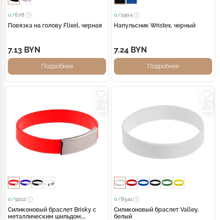
0/
678
0/
1904
Повязка на голову Flixel, черная
Напульсник Wristex, черный
7.13 BYN
7.24 BYN
Подробнее
Подробнее
0/
9212
0/
8541
Силиконовый браслет Brisky с
Силиконовый браслет Valley,
металлическим шильдом,
белый