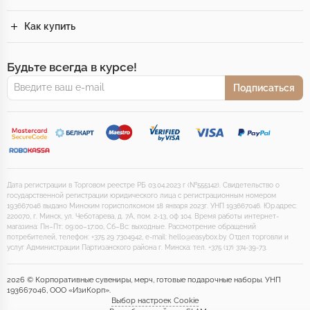
Как купить
Будьте всегда в курсе!
Подписаться
Дата регистрации в Торговом реестре РБ 03.04.2023 г (№555142). Свидетельство о
государственной регистрации юридического лица с регистрационным номером
193667046 выдано Минским горисполкомом 18 января 2023г. УНП 193667046. Юр.адрес:
220070, г. Минск, ул. Чеботарева, д. 7А, пом. 2-13, оф 104. Время работы интернет-
магазина: Пн–Пт: 09:00–17:00, Сб–Вс: выходные. Рассмотрение обращений
потребителей, телефон: +375 29 7304942, e-mail: hello@easybox.by. Отдел торговли и
услуг Администрации Партизанского района г. Минска: тел. +375 (17) 374-39-73.
2026 © Корпоративные сувениры, мерч, готовые подарочные наборы. УНП
193667046, ООО «ИзиКорп».
Выбор настроек Cookie