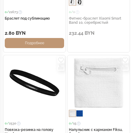
0/
21673
0/
0
Браслет под сублимацию
Фитнес-браслет Xiaomi Smart
Band 10, серебристый
2.80 BYN
232.44 BYN
Подробнее
0/
2530
0/
15
Повязка-резинка на голову
Напульсник с карманом Fiksu,