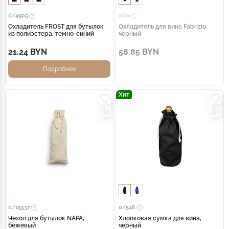
0/
4905
0/
0
Охладитель FROST для бутылок
Охладитель для вина Fabrizio,
из полиэстера, темно-синий
черный
21.24 BYN
58.85 BYN
Подробнее
Хит
0/
15537
0/
546
Чехол для бутылок NAPA,
Хлопковая сумка для вина,
бежевый
черный