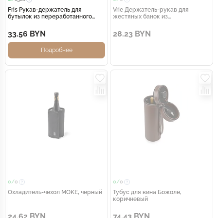
Fris Рукав-держатель для
Vrie Держатель-рукав для
бутылок из переработанного
жестяных банок из
неопрена , белый
переработанного неопрена,
белый
33.56 BYN
28.23 BYN
Подробнее
0/
0
0/
0
Охладитель-чехол MOKE, черный
Тубус для вина Божоле,
коричневый
24.62 BYN
74.43 BYN