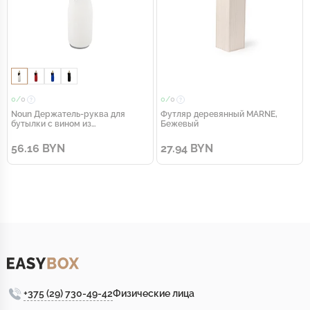
0/
0
0/
0
Noun Держатель-руква для
Футляр деревянный MARNE,
бутылки с вином из
Бежевый
переработанного неопрена,
белый
56.16 BYN
27.94 BYN
+375 (29) 730-49-42
Физические лица