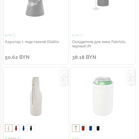
0/
0
0/
0
Аэратор с подставкой Diablo
Охладитель для вина Fabrizio,
черный (Р)
50.62 BYN
38.18 BYN
0/
1521
0/
0