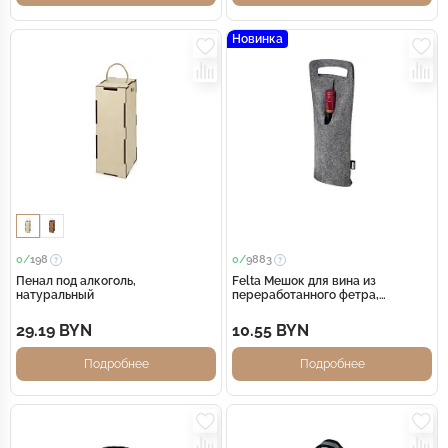
Новинка
0/
198
0/
9883
Пенал под алкоголь,
Felta Мешок для вина из
натуральный
переработанного фетра,
сертифицированного согласно
GRS, емкостью 75 мл - средне-
29.19 BYN
10.55 BYN
серый
Подробнее
Подробнее