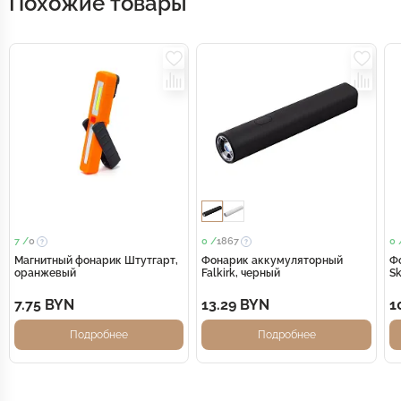
Похожие товары
7 /
0
0 /
1867
0 
Магнитный фонарик Штутгарт,
Фонарик аккумуляторный
Ф
оранжевый
Falkirk, черный
S
7.75 BYN
13.29 BYN
1
Подробнее
Подробнее