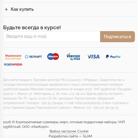
Как купить
Будьте всегда в курсе!
Подписаться
Дата регистрации в Торговом реестре РБ 03.04.2023 г (№555142). Свидетельство о
государственной регистрации юридического лица с регистрационным номером
193667046 выдано Минским горисполкомом 18 января 2023г. УНП 193667046. Юр.адрес:
220070, г. Минск, ул. Чеботарева, д. 7А, пом. 2-13, оф 104. Время работы интернет-
магазина: Пн–Пт: 09:00–17:00, Сб–Вс: выходные. Рассмотрение обращений
потребителей, телефон: +375 29 7304942, e-mail: hello@easybox.by. Отдел торговли и
услуг Администрации Партизанского района г. Минска: тел. +375 (17) 374-39-73.
2026 © Корпоративные сувениры, мерч, готовые подарочные наборы. УНП
193667046, ООО «ИзиКорп».
Выбор настроек Cookie
Разработка сайта — SLAM