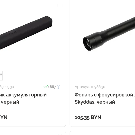
63003.30
0/
1867
Артикул: 10986.30
ик аккумуляторный
Фонарь с фокусировкой 
k, черный
Skyddas, черный
BYN
105.35 BYN