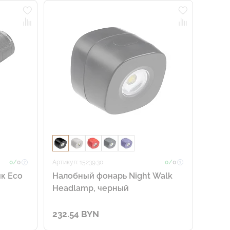
0/
0
Артикул: 15239.30
0/
0
к Eco
Налобный фонарь Night Walk
Headlamp, черный
232.54 BYN