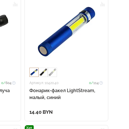
0/
604
Артикул: 10420.40
0/
114
луча
Фонарик-факел LightStream,
малый, синий
14.40 BYN
Хит