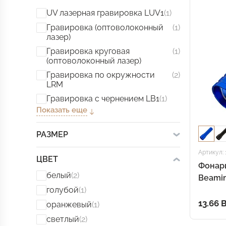
UV лазерная гравировка LUV1
(1)
Гравировка (оптоволоконный
(1)
лазер)
Гравировка круговая
(1)
(оптоволоконный лазер)
Гравировка по окружности
(2)
LRM
Гравировка с чернением LB1
(1)
Показать еще
РАЗМЕР
Артикул: 
ЦВЕТ
Фонари
белый
(2)
Beamin
голубой
(1)
13.66 
оранжевый
(1)
светлый
(2)