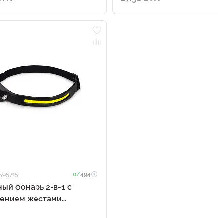
 595715
0/
494
ый фонарь 2-в-1 c
лением жестами
ight, черный