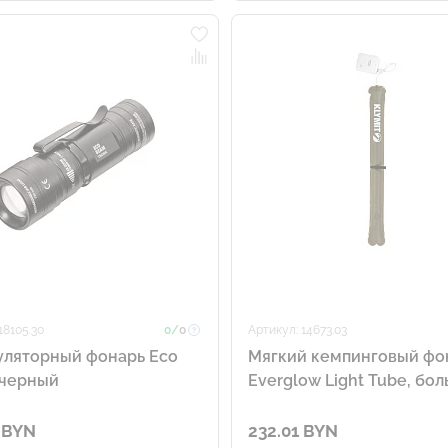
18105.30
0/
0
Артикул: 14673.03
уляторный фонарь Eco
Мягкий кемпинговый фо
 черный
Everglow Light Tube, бо
 BYN
232.01 BYN