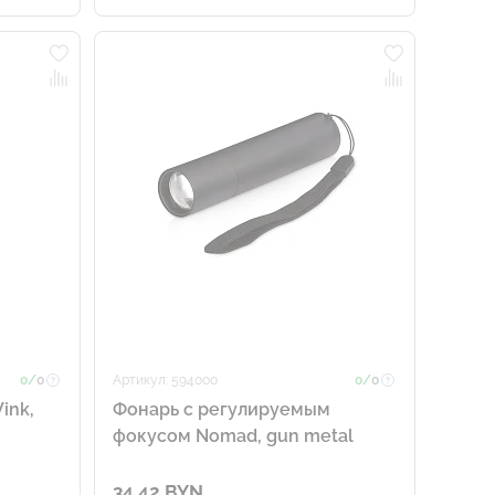
0/
0
Артикул: 594000
0/
0
ink,
Фонарь с регулируемым
фокусом Nomad, gun metal
34.42 BYN