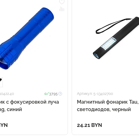
10422.40
0/
3795
Артикул: 5-13402700
к с фокусировкой луча
Магнитный фонарик Tau,
g, синий
светодиодов, черный
BYN
24.21 BYN