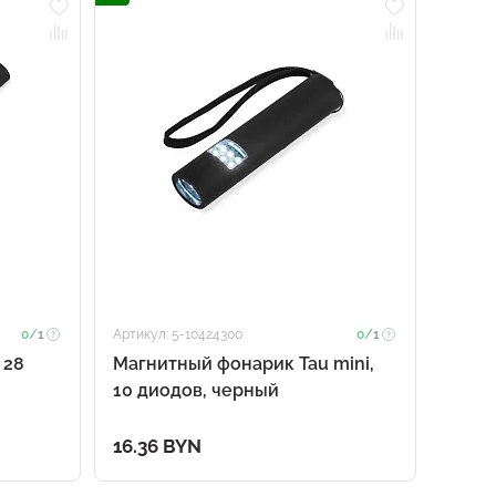
0/
1
Артикул: 5-10424300
0/
1
 28
Магнитный фонарик Tau mini,
10 диодов, черный
16.36 BYN