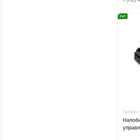
Хит
Артикул:
Налобн
управ
Spacel