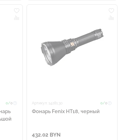
0/
0
Артикул: 14281.30
0/
0
нарь
Фонарь Fenix HT18, черный
льшой
432.02 BYN