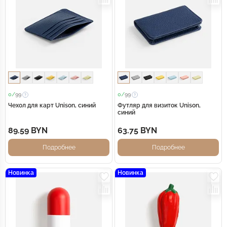
0/
99
0/
99
Чехол для карт Unison, синий
Футляр для визиток Unison,
синий
89.59 BYN
63.75 BYN
Подробнее
Подробнее
Новинка
Новинка