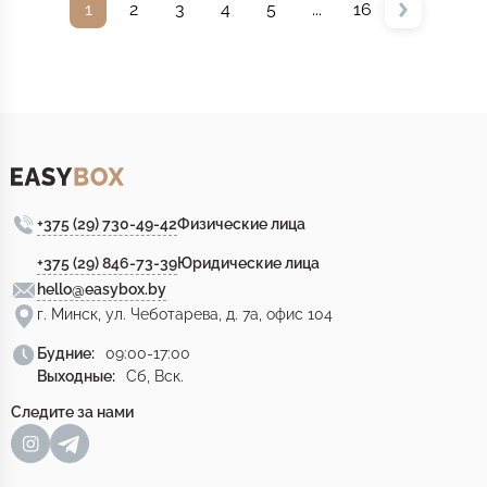
1
2
3
4
5
...
16
+375 (29) 730-49-42
Физические лица
+375 (29) 846-73-39
Юридические лица
hello@easybox.by
г. Минск, ул. Чеботарева, д. 7а, офис 104
Будние:
09:00-17:00
Выходные:
Сб, Вск.
Следите за нами