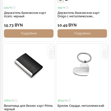
529/
0
194/
0
Держатель банковских карт
Держатель банковских карт
Azam, черный
Drogo с металлическим
прижимом для купюр, синий
15.73 BYN
10.49 BYN
Подробнее
Подробнее
2064/
0
3633/
0
Визитница для бизнес карт Prime,
Брелок Сердце, металлический
черный