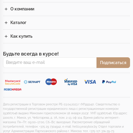
О компании
Каталог
Как купить
Будьте всегда в курсе!
Подписаться
Дата регистрации в Торговом реестре РБ 03.04.2023 г (№555142). Свидетельство о
государственной регистрации юридического лица с регистрационным номером
193667046 выдано Минским горисполкомом 18 января 2023г. УНП 193667046. Юр.адрес:
220070, г. Минск, ул. Чеботарева, д. 7А, пом. 2-13, оф 104. Время работы интернет-
магазина: Пн–Пт: 09:00–17:00, Сб–Вс: выходные. Рассмотрение обращений
потребителей, телефон: +375 29 7304942, e-mail: hello@easybox.by. Отдел торговли и
услуг Администрации Партизанского района г. Минска: тел. +375 (17) 374-39-73.