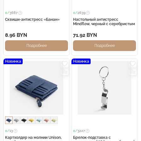
0/
3687
0/
2639
Сквиши-антистресс «Банан»
Настольный антистресс
Mindflow, черный с серебристым
8.96 BYN
71.92 BYN
Подробнее
Подробнее
Новинка
Новинка
0/
13
0/
3227
Картхолдер на молнии Unison,
Брелок-подставка с