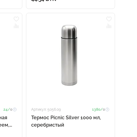
24/
0
Артикул: 5056.09
1380/
0
ная
Термос Picnic Silver 1000 мл,
еем,
серебристый