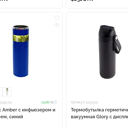
5045.03
1508/
0
Артикул: 5053.02
с Amber с инфьюзером и
Термобутылка герметич
ем, синий
вакуумная Glory с диспл
черный