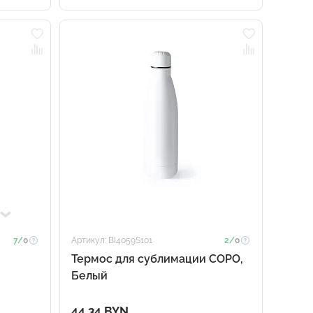
7/
0
Артикул: BI4059S101
2/
0
Термос для сублимации COPO,
Белый
44.34 BYN