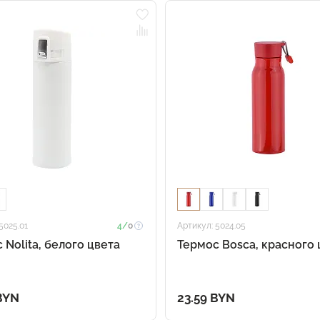
5025.01
4/
0
Артикул: 5024.05
 Nolita, белого цвета
Термос Bosca, красного 
BYN
23.59 BYN