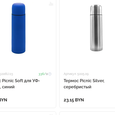
 5006U.03
336/
0
Артикул: 5005.09
 Picnic Soft для УФ-
Термос Picnic Silver,
, синий
серебристый
 BYN
23.15 BYN