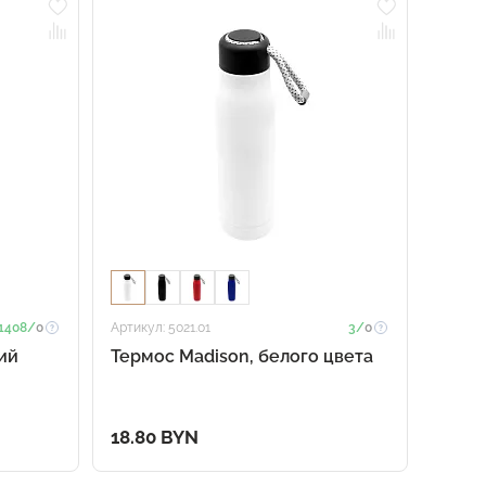
1408/
0
Артикул: 5021.01
3/
0
ний
Термоc Madison, белого цвета
18.80 BYN