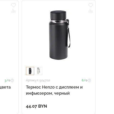
3/
0
Артикул: 5047.02
6/
0
цвета
Термос Henzo с дисплеем и
инфьюзером, черный
44.07 BYN