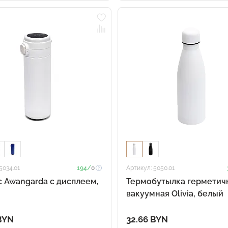
5034.01
194/
0
Артикул: 5050.01
 Awangarda c дисплеем,
Термобутылка герметич
вакуумная Olivia, белый
BYN
32.66 BYN