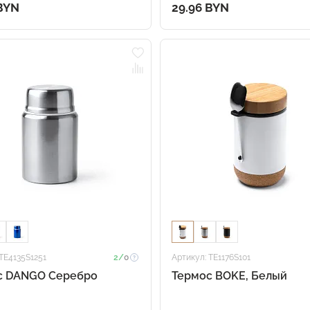
 BYN
29.96 BYN
TE4135S1251
2/
0
Артикул: TE1176S101
с DANGO Серебро
Термос BOKE, Белый