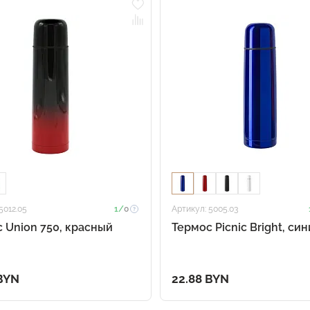
5012.05
1/
0
Артикул: 5005.03
 Union 750, красный
Термос Picnic Bright, си
 BYN
22.88 BYN