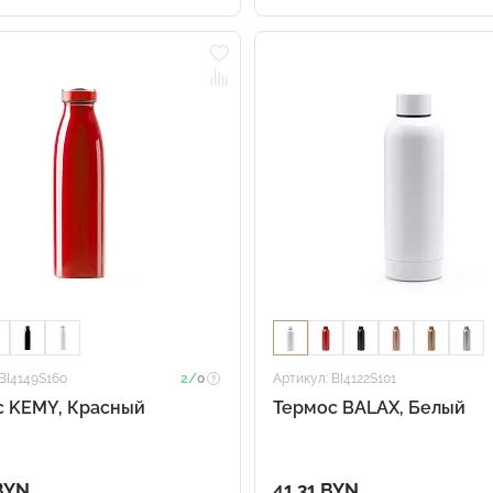
BI4149S160
2/
0
Артикул: BI4122S101
с KEMY, Красный
Термос BALAX, Белый
BYN
41.31 BYN