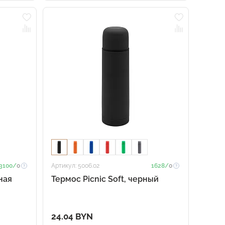
3100/
0
Артикул: 5006.02
1628/
0
ная
Термос Picnic Soft, черный
24.04 BYN