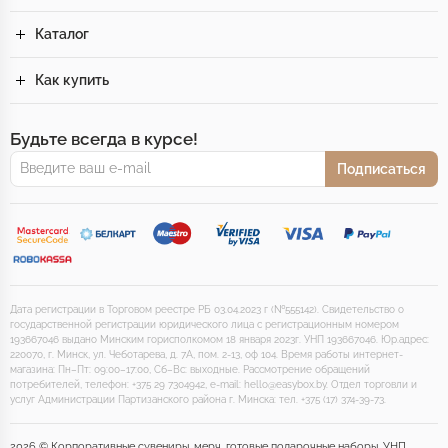
Каталог
Как купить
Будьте всегда в курсе!
Подписаться
Дата регистрации в Торговом реестре РБ 03.04.2023 г (№555142). Свидетельство о
государственной регистрации юридического лица с регистрационным номером
193667046 выдано Минским горисполкомом 18 января 2023г. УНП 193667046. Юр.адрес:
220070, г. Минск, ул. Чеботарева, д. 7А, пом. 2-13, оф 104. Время работы интернет-
магазина: Пн–Пт: 09:00–17:00, Сб–Вс: выходные. Рассмотрение обращений
потребителей, телефон: +375 29 7304942, e-mail: hello@easybox.by. Отдел торговли и
услуг Администрации Партизанского района г. Минска: тел. +375 (17) 374-39-73.
2026 © Корпоративные сувениры, мерч, готовые подарочные наборы. УНП