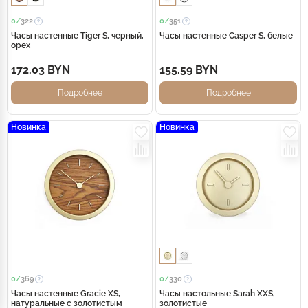
0/
322
0/
351
Часы настенные Tiger S, черный,
Часы настенные Casper S, белые
орех
172.03 BYN
155.59 BYN
Подробнее
Подробнее
Новинка
Новинка
0/
369
0/
330
Часы настенные Gracie XS,
Часы настольные Sarah XXS,
натуральные с золотистым
золотистые