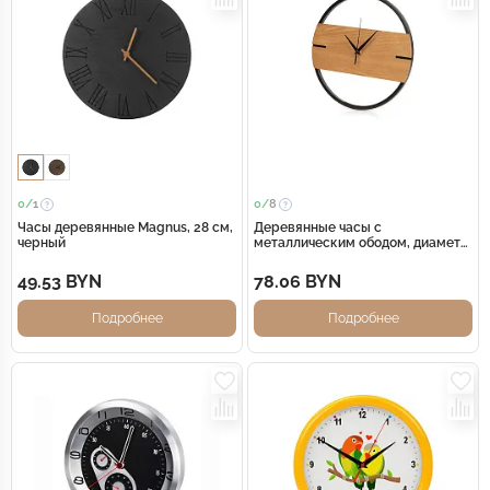
0/
1
0/
8
Часы деревянные Magnus, 28 см,
Деревянные часы с
черный
металлическим ободом, диаметр
30 см, Time Wheel
горизонтальные, натуральный/
49.53 BYN
78.06 BYN
черн
Подробнее
Подробнее