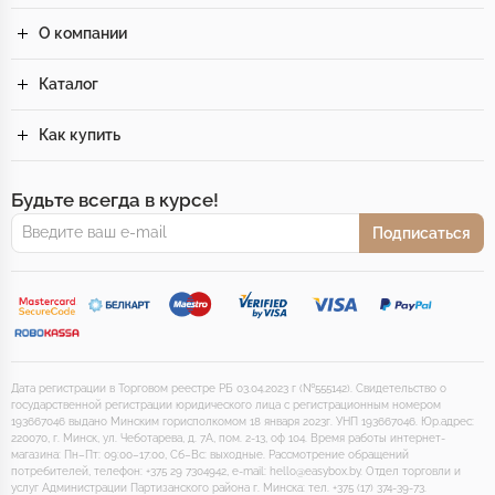
О компании
Каталог
Как купить
Будьте всегда в курсе!
Подписаться
Дата регистрации в Торговом реестре РБ 03.04.2023 г (№555142). Свидетельство о
государственной регистрации юридического лица с регистрационным номером
193667046 выдано Минским горисполкомом 18 января 2023г. УНП 193667046. Юр.адрес:
220070, г. Минск, ул. Чеботарева, д. 7А, пом. 2-13, оф 104. Время работы интернет-
магазина: Пн–Пт: 09:00–17:00, Сб–Вс: выходные. Рассмотрение обращений
потребителей, телефон: +375 29 7304942, e-mail: hello@easybox.by. Отдел торговли и
услуг Администрации Партизанского района г. Минска: тел. +375 (17) 374-39-73.