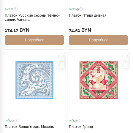
0/
111
0/
269
Платок Русские сезоны темно-
Платок Птица дивная
синий. Varvara
174.17 BYN
74.51 BYN
Подробнее
Подробнее
0/
531
0/
594
Платок Белое море. Мезень
Платок Гранд