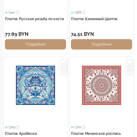
0/
540
0/
388
Платок Русская резьба по кости
Платок Каменный Цветок
77.89 BYN
74.51 BYN
Подробнее
Подробнее
0/
309
0/
370
Платок Арабески
Платок Мезенская роспись