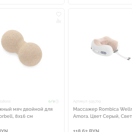
218002
0/
0
Артикул: 595709
жный мяч двойной для
Массажер Rombica Well
rbell, 8х16 см
Amora. Цвет Серый, Свет
Коричневый
BYN
118.62 BYN