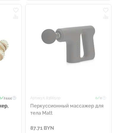
0/
2444
Артикул: 836650p
0/
0
жер,
Перкуссионный массажер для
тела Matt
87.71 BYN