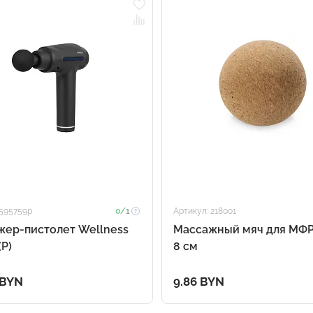
 595759p
0/
1
Артикул: 218001
жер-пистолет Wellness
Массажный мяч для МФР 
(P)
8 см
 BYN
9.86 BYN