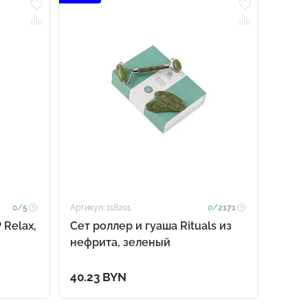
0/
5
Артикул: 118201
0/
2171
Relax,
Сет роллер и гуаша Rituals из
нефрита, зеленый
40.23 BYN