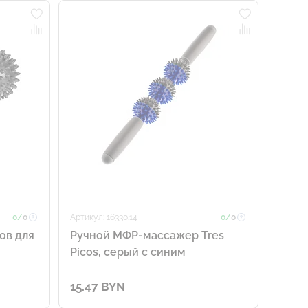
0/
0
Артикул: 16330.14
0/
0
ов для
Ручной МФР-массажер Tres
Picos, серый с синим
15.47 BYN