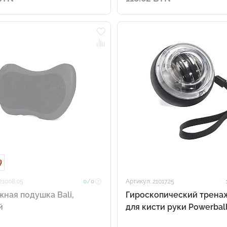
21008.05
0/
0
Артикул: 21017.25
ная подушка Bali,
Гироскопический трена
й
для кисти руки Powerball
прозрачный