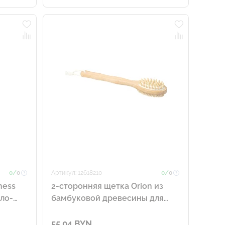
0/
0
Артикул: 12618210
0/
0
ness
2-сторонняя щетка Orion из
ло-
бамбуковой древесины для
душа и массажа, натуральный
55.04 BYN