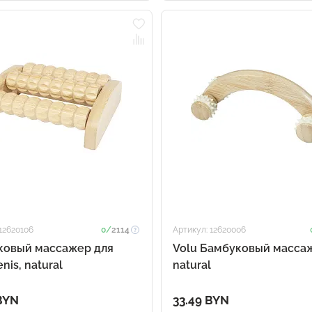
12620106
0/
2114
Артикул: 12620006
ковый массажер для
Volu Бамбуковый масса
nis, natural
natural
BYN
33.49 BYN