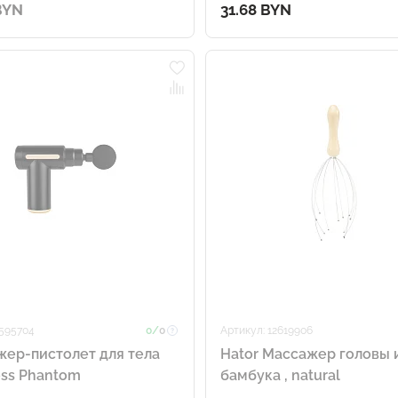
BYN
31.68 BYN
 595704
0/
0
Артикул: 12619906
ер-пистолет для тела
Hator Массажер головы 
ss Phantom
бамбука , natural