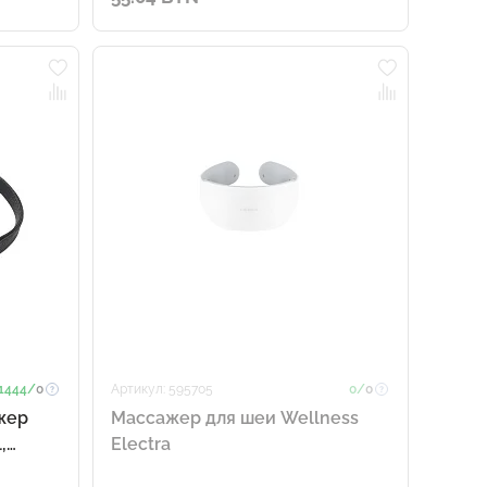
1444/
0
Артикул: 595705
0/
0
жер
Массажер для шеи Wellness
,
Electra