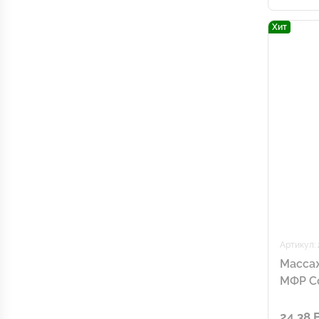
Хит
Артикул: 
Масса
МФР Co
24.38 