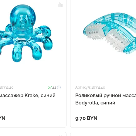
16332.40
0/
42
Артикул: 16331.40
ассажер Krake, синий
Роликовый ручной масс
Bodyrolla, синий
YN
9.70 BYN