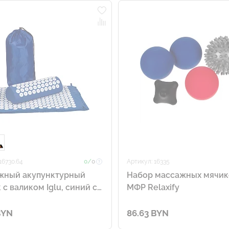
16730.64
0/
0
Артикул: 16335
жный акупунктурный
Набор массажных мячик
 с валиком Iglu, синий с
MФР Relaxify
BYN
86.63 BYN