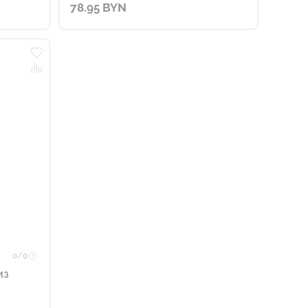
78.95 BYN
0/
0
из