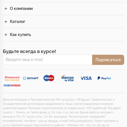
О компании
Каталог
Как купить
Будьте всегда в курсе!
Подписаться
Дата регистрации в Торговом реестре РБ 03.04.2023 г (№555142). Свидетельство о
государственной регистрации юридического лица с регистрационным номером
193667046 выдано Минским горисполкомом 18 января 2023г. УНП 193667046. Юр.адрес:
220070, г. Минск, ул. Чеботарева, д. 7А, пом. 2-13, оф 104. Время работы интернет-
магазина: Пн–Пт: 09:00–17:00, Сб–Вс: выходные. Рассмотрение обращений
потребителей, телефон: +375 29 7304942, e-mail: hello@easybox.by. Отдел торговли и
услуг Администрации Партизанского района г. Минска: тел. +375 (17) 374-39-73.