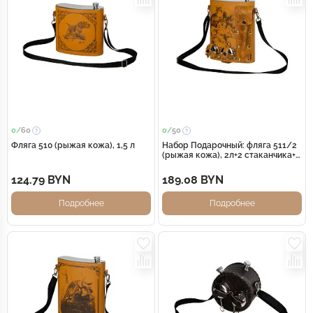
0/
60
0/
50
Фляга 510 (рыжая кожа), 1,5 л
Набор Подарочный: фляга 511/2
(рыжая кожа), 2л+2 стаканчика+2
вилки
124.79 BYN
189.08 BYN
Подробнее
Подробнее