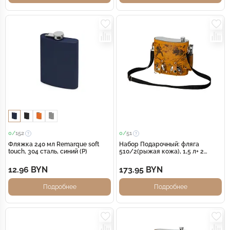
0/
152
0/
51
Фляжка 240 мл Remarque soft
Набор Подарочный: фляга
touch, 304 сталь, синий (Р)
510/2(рыжая кожа), 1,5 л+ 2
стаканчика+нож
12.96 BYN
173.95 BYN
Подробнее
Подробнее