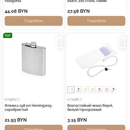
Patagonia
touch, 201 сталь, синий
44.08 BYN
27.58 BYN
Подробнее
Подробнее
Хит
0/
1563
0/
1298
Фляжка 198 мл Hemingway,
Влагостойкий чехол Repel,
серебристый
белый/прозрачный
21.93 BYN
3.15 BYN
Подробнее
Подробнее