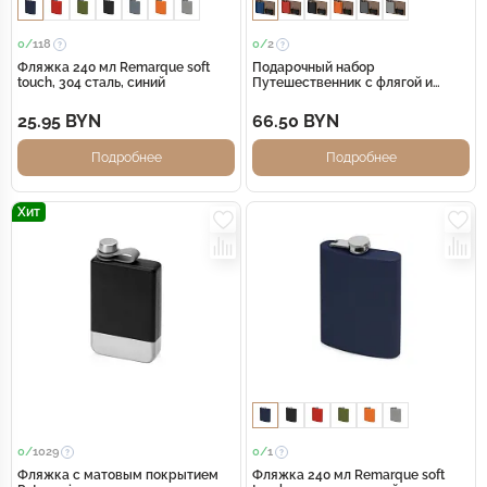
0/
118
0/
2
Фляжка 240 мл Remarque soft
Подарочный набор
touch, 304 сталь, синий
Путешественник с флягой и
мультитулом, синий
25.95 BYN
66.50 BYN
Подробнее
Подробнее
Хит
0/
1029
0/
1
Фляжка с матовым покрытием
Фляжка 240 мл Remarque soft