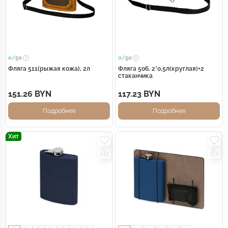
0/
50
0/
50
Фляга 511(рыжая кожа), 2л
Фляга 506, 2*0,5л(круглая)+2
стаканчика
151.26 BYN
117.23 BYN
Подробнее
Подробнее
Хит