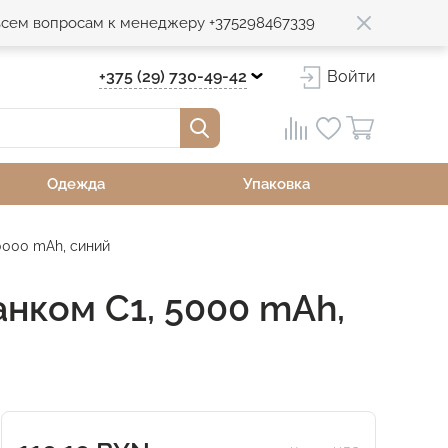
 всем вопросам к менеджеру +375298467339
+375 (29) 730-49-42
Войти
Одежда
Упаковка
0000 mAh, синий
нком С1, 5000 mAh,