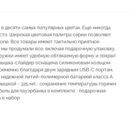
а в десяти самых популярных цветах. Еще никогда
осто. Широкая цветовая палитра серии позволяет
tone. Все товары имеют тактильно приятное
: мы продумали все, включая подарочную упаковку,
окружки имеет удобную обтекаемую форму и покрыт
Крышка-слайдер оснащена силиконовым кольцом.
ременно благодаря двум зарядным USB-C портам.
 надежной литий-полимерной батареей класса А
рышкой - 325 мл; · сохранение температуры горячих
кабель для пауэрбанка в комплекте; · подарочная
 в набор