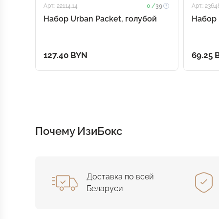
Арт.: 22114.14
0 /
39
Арт.: 2364
Набор Urban Packet, голубой
Набор 
127.40 BYN
69.25 
Почему ИзиБокс
Доставка по всей
Беларуси