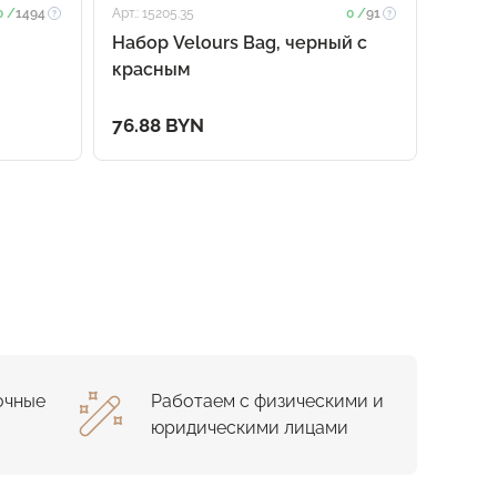
0 /
1494
Арт.: 15205.35
0 /
91
Арт.: 20
Набор Velours Bag, черный с
Набор
красным
фиол
76.88 BYN
54.95
очные
Работаем с физическими и
юридическими лицами