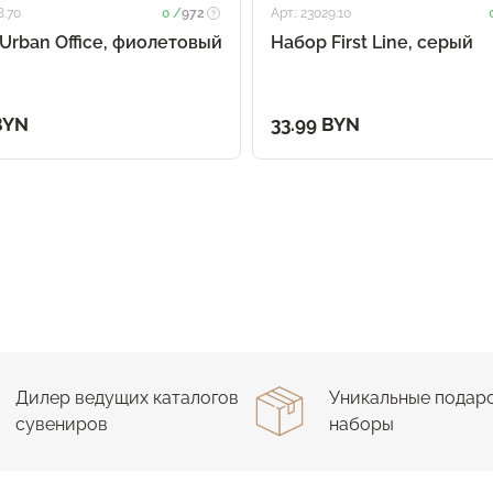
8.70
0 /
972
Арт.: 23029.10
Urban Office, фиолетовый
Набор First Line, серый
BYN
33.99 BYN
Дилер ведущих каталогов
Уникальные подар
сувениров
наборы