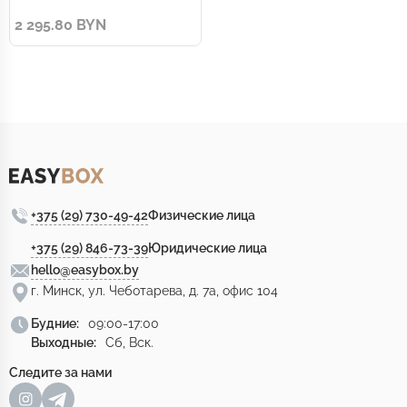
подставка; корень шиповника
2 295.80 BYN
+375 (29) 730-49-42
Физические лица
+375 (29) 846-73-39
Юридические лица
hello@easybox.by
г. Минск, ул. Чеботарева, д. 7а, офис 104
Будние:
09:00-17:00
Выходные:
Сб, Вск.
Следите за нами