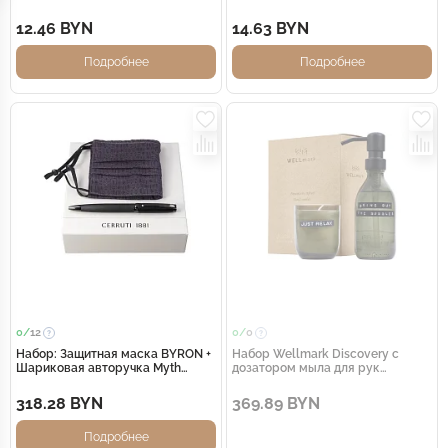
Protect Plus, черный
12.46 BYN
14.63 BYN
Подробнее
Подробнее
0/
12
0/
0
Набор: Защитная маска BYRON +
Набор Wellmark Discovery с
Шариковая авторучка Myth
дозатором мыла для рук
Black Gun. Cerruti 1881
объемом 250 мл и
ароматизированной свечой 150 г
318.28 BYN
369.89 BYN
с ароматом темного янтаря -
Зеленый лесной
Подробнее