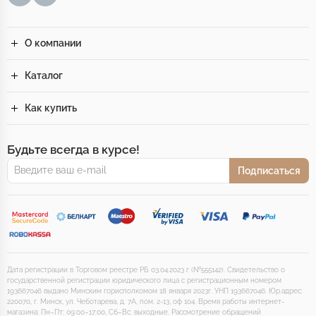
О компании
Каталог
Как купить
Будьте всегда в курсе!
Подписаться
Дата регистрации в Торговом реестре РБ 03.04.2023 г (№555142). Свидетельство о
государственной регистрации юридического лица с регистрационным номером
193667046 выдано Минским горисполкомом 18 января 2023г. УНП 193667046. Юр.адрес:
220070, г. Минск, ул. Чеботарева, д. 7А, пом. 2-13, оф 104. Время работы интернет-
магазина: Пн–Пт: 09:00–17:00, Сб–Вс: выходные. Рассмотрение обращений