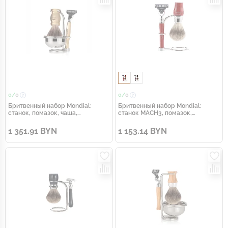
0/
0
0/
0
Бритвенный набор Mondial:
Бритвенный набор Mondial:
станок, помазок, чаша,
станок MACH3, помазок,
подставка; светлый и серый
подставка; корень шиповника
перламутр
1 351.91 BYN
1 153.14 BYN