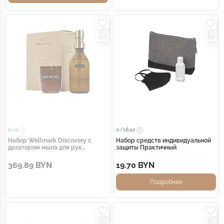
0/
0
0/
1840
Набор Wellmark Discovery с
Набор средств индивидуальной
дозатором мыла для рук
защиты Практичный
объемом 250 мл и
ароматизированной свечой 150 г
369.89 BYN
19.70 BYN
с ароматом бамбука - Amber
heather
Подробнее