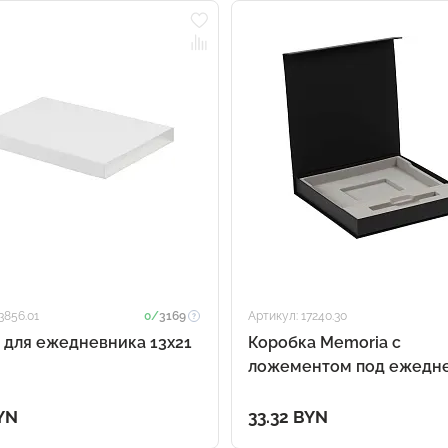
3856.01
0/
3169
Артикул: 17240.30
для ежедневника 13х21
Коробка Memoria с
ложементом под ежедне
ручку, ver. 2, черная
YN
33.32 BYN