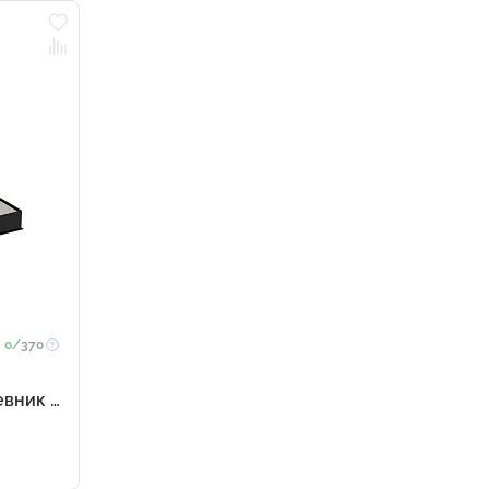
0/
370
вник и