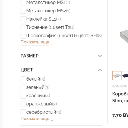
Металстикер MS1
(1)
Металстикер MS2
(1)
Наклейка SL1
(7)
Тиснение (1 цвет) T2
(1)
Шелкография (1 цвет) (1 цвет) SH
(8)
Показать еще
РАЗМЕР
ЦВЕТ
белый
(3)
Артикул: 
зеленый
(3)
Коробк
красный
(4)
Slim, 
оранжевый
(3)
серебристый
(3)
7.70 B
Показать еще