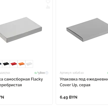
12207.10
0/
5800
Артикул: 10626.10
а самосборная Flacky
Упаковка под ежедневн
серебристая
Cover Up, серая
YN
6.49 BYN