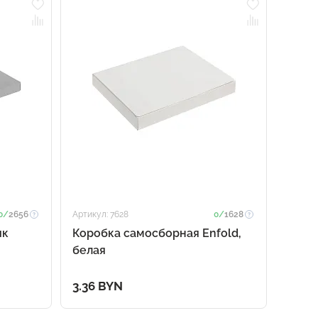
0/
2656
Артикул: 7628
0/
1628
ик
Коробка самосборная Enfold,
белая
3.36 BYN