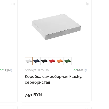
0/
1736
Артикул: 12208.10
0/
6101
Коробка самосборная Flacky,
серебристая
7.91 BYN