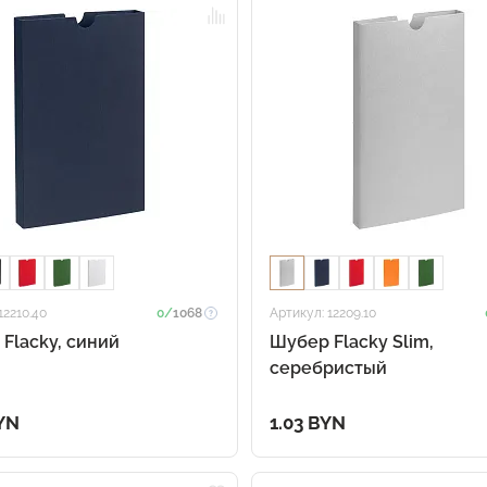
12210.40
0/
1068
Артикул: 12209.10
Flacky, синий
Шубер Flacky Slim,
серебристый
YN
1.03 BYN