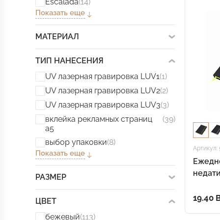
Escalada
(14)
Показать еще
МАТЕРИАЛ
ТИП НАНЕСЕНИЯ
UV лазерная гравировка LUV1
(1)
UV лазерная гравировка LUV2
(2)
UV лазерная гравировка LUV3
(3)
вклейка рекламных страниц
(39)
а5
выбор упаковки
(8)
Артикул: 
Показать еще
Ежедн
недати
РАЗМЕР
твёрдо
кант
19.40 
ЦВЕТ
бежевый
(113)