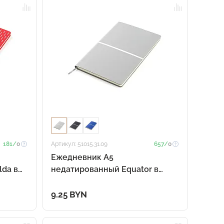
181/
0
Артикул: 51015.31.09
657/
0
Ежедневник A5
da в
недатированный Equator в
ный с
мягком переплёте, серый с
серебристым
9.25 BYN