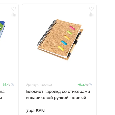
68/
0
Артикул: 51003.02
7674/
0
una
Блокнот Гарольд со стикерами
м
и шариковой ручкой, черный
7.42 BYN