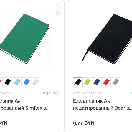
51020.04
1250/
0
Артикул: 51021.02
евник A5
Ежедневник A5
рованный Simflex в
недатированный Dear в
 переплёте, зелёный
твёрдом переплёте, чёр
BYN
9.77 BYN