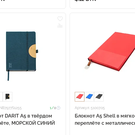
 NB7977S1255
1/
0
Артикул: 51007.05
т DARIT A5 в твёрдом
Блокнот A5 Shell в мягк
лёте, МОРСКОЙ СИНИЙ
переплёте c металличес
биркой, красный