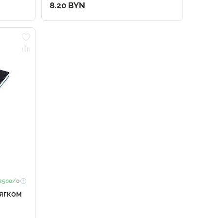
8.20 BYN
2500/
0
мягком