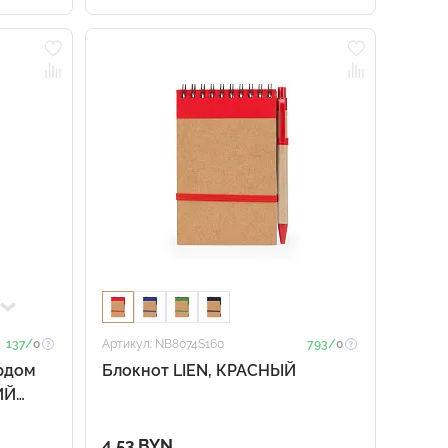
137/
0
Артикул: NB8074S160
793/
0
рдом
Блокнот LIEN, КРАСНЫЙ
ИЙ
4.53 BYN