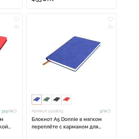
319/
0
Артикул: 51008.03
3/
0
ом
Блокнот A5 Donnie в мягком
кой
переплёте c карманом для
ручки, синий