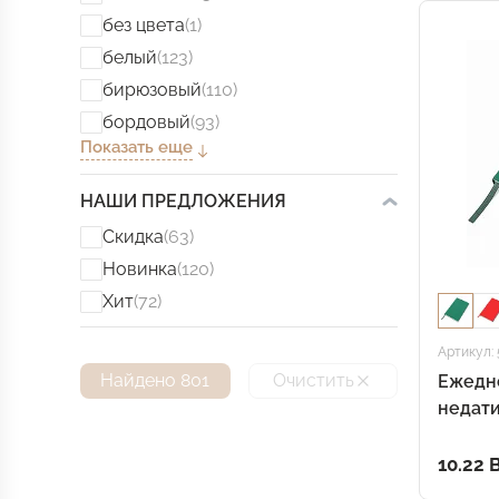
без цвета
(1)
белый
(123)
бирюзовый
(110)
бордовый
(93)
Показать еще
НАШИ ПРЕДЛОЖЕНИЯ
Скидка
(63)
Новинка
(120)
Хит
(72)
Артикул: 
Найдено 801
Очистить
Ежедн
недати
мягком
10.22 