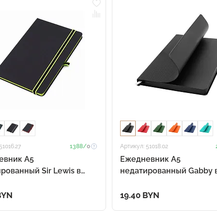
51016.27
1388/
0
Артикул: 51018.02
евник A5
Ежедневник A5
рованный Sir Lewis в
недатированный Gabby 
м переплёте, зелёный
мягком переплёте, чёрн
BYN
19.40 BYN