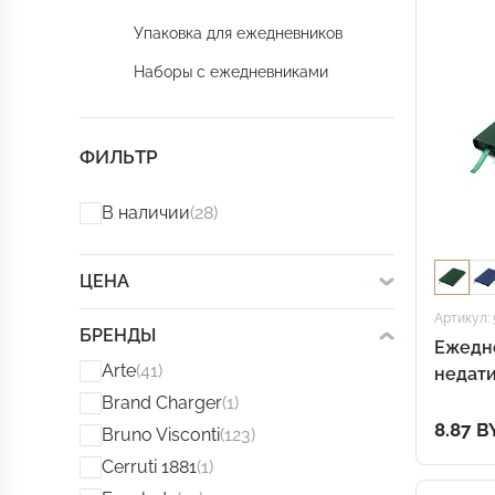
Упаковка для ежедневников
Наборы с ежедневниками
ФИЛЬТР
В наличии
(28)
ЦЕНА
Артикул: 
БРЕНДЫ
Ежедн
Arte
(41)
недати
мягком
Brand Charger
(1)
зелён
8.87 B
Bruno Visconti
(123)
Cerruti 1881
(1)