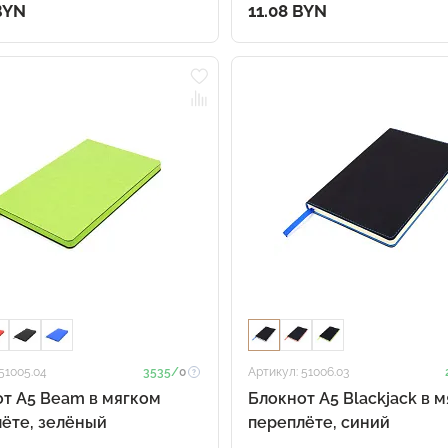
BYN
11.08 BYN
51005.04
3535/
0
Артикул: 51006.03
т A5 Beam в мягком
Блокнот A5 Blackjack в 
ёте, зелёный
переплёте, синий