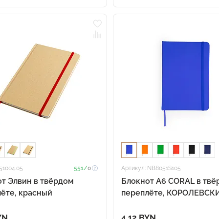
51004.05
551/
0
Артикул: NB8051S105
т Элвин в твёрдом
Блокнот A6 CORAL в твё
ёте, красный
переплёте, КОРОЛЕВСК
СИНИЙ
YN
4.12 BYN