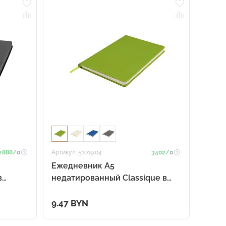
2888/
0
Артикул: 51019.04
3402/
0
Ежедневник A5
в
недатированный Classique в
ый
твёрдом переплёте, зелёный
9.47 BYN