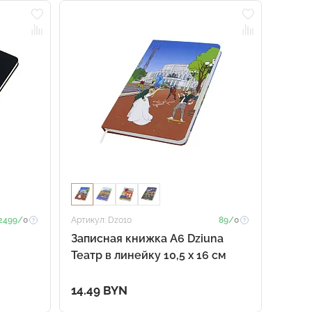
2499/
0
Артикул: Dz010
89/
0
Записная книжка A6 Dziuna
Театр в линейку 10,5 x 16 см
ный
14.49 BYN