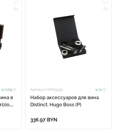
0/
179
Артикул: HAW592p
0/
2
вина в
Набор аксессуаров для вина
izio,
Distinct. Hugo Boss (Р)
336.97 BYN