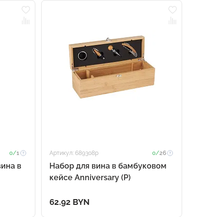
0/
1
Артикул: 689308p
0/
26
вина в
Набор для вина в бамбуковом
кейсе Anniversary (Р)
62.92 BYN