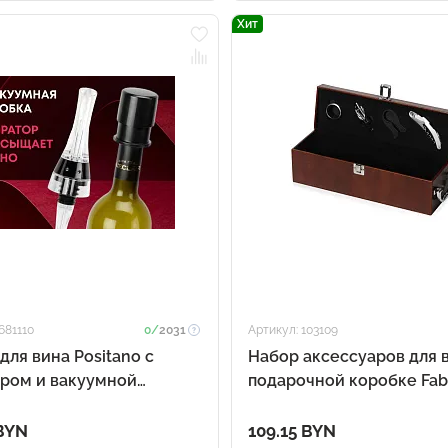
Хит
681110
0/
2031
Артикул: 103109
для вина Positano с
Набор аксессуаров для 
ром и вакуумной
подарочной коробке Fabr
ой
коричневый
 BYN
109.15 BYN