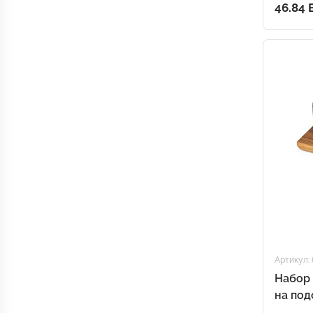
кашир
46.84
Артикул: 
Набор 
на под