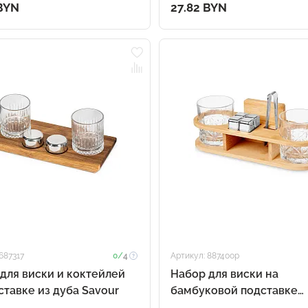
ованной картоном.
 BYN
27.82 BYN
687317
0/
4
Артикул: 887400p
для виски и коктейлей
Набор для виски на
ставке из дуба Savour
бамбуковой подставке
Boulevardier (Р)