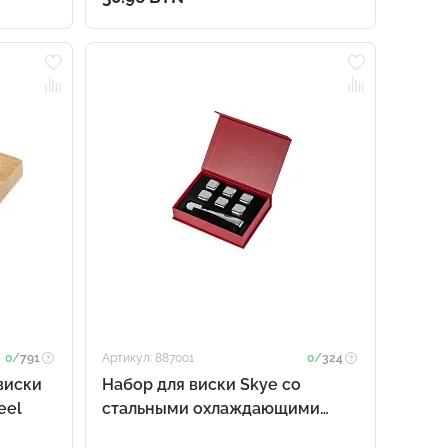
0/
791
Артикул: 887001
0/
324
виски
Набор для виски Skye со
eel
стальными охлаждающими
камнями, щипцами, мешочком