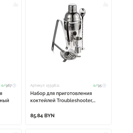
0/
967
Артикул: 15598.11
0/
95
я
Набор для приготовления
дный
коктейлей Troubleshooter,
серебристый
85.84 BYN