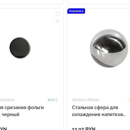
Новинка
 00401501
0/
1
Артикул: 887002
я срезания фольги
Стальная сфера для
t, черный
охлаждения напитков
ChillSphere
BYN
12.97 BYN