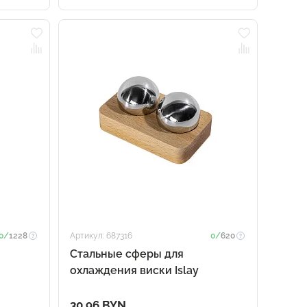
0/
1228
Артикул: 687316
0/
620
Стальные сферы для
охлаждения виски Islay
30.96 BYN