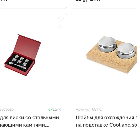
 887001p
0/
12
Артикул: 687313
для виски со стальными
Шайбы для охлаждения 
дающими камнями,
на подставке Cool and st
и, мешочком в коробке,