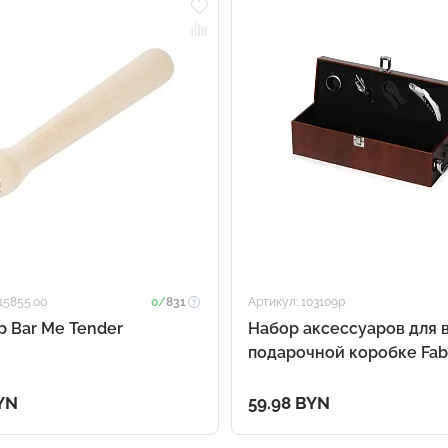
15855.00
0/
831
Артикул: 103109p
 Bar Me Tender
Набор аксессуаров для 
подарочной коробке Fabr
коричневый (P)
YN
59.98 BYN