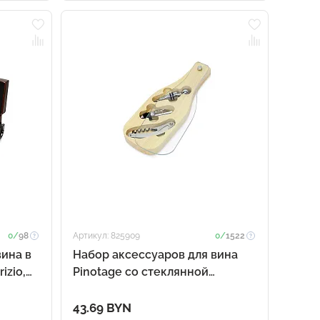
0/
98
Артикул: 825909
0/
1522
вина в
Набор аксессуаров для вина
izio,
Pinotage со стеклянной
крышкой
43.69 BYN