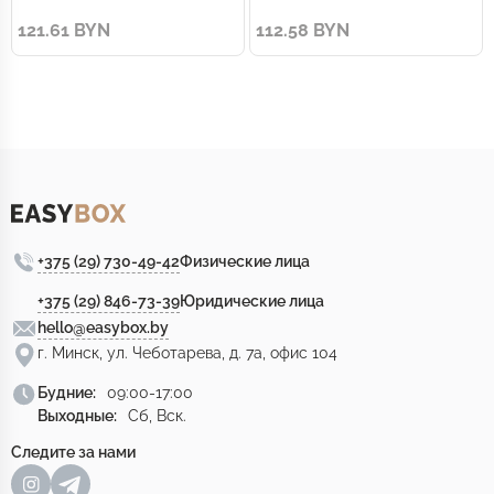
термометр Клипер
121.61 BYN
112.58 BYN
+375 (29) 730-49-42
Физические лица
+375 (29) 846-73-39
Юридические лица
hello@easybox.by
г. Минск, ул. Чеботарева, д. 7а, офис 104
Будние:
09:00-17:00
Выходные:
Сб, Вск.
Следите за нами