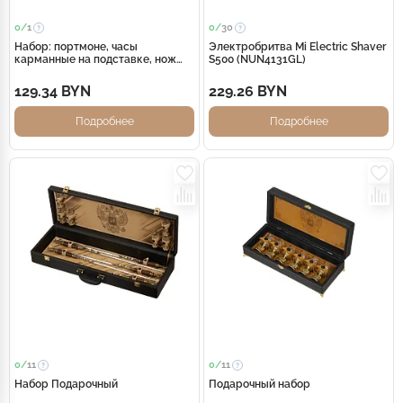
0/
1
0/
30
Набор: портмоне, часы
Электробритва Mi Electric Shaver
карманные на подставке, нож
S500 (NUN4131GL)
для бумаг Фрегат
129.34 BYN
229.26 BYN
Подробнее
Подробнее
0/
11
0/
11
Набор Подарочный
Подарочный набор