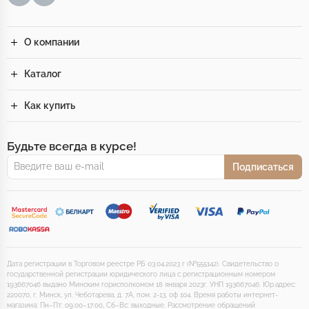
О компании
Каталог
Как купить
Будьте всегда в курсе!
Подписаться
Дата регистрации в Торговом реестре РБ 03.04.2023 г (№555142). Свидетельство о
государственной регистрации юридического лица с регистрационным номером
193667046 выдано Минским горисполкомом 18 января 2023г. УНП 193667046. Юр.адрес:
220070, г. Минск, ул. Чеботарева, д. 7А, пом. 2-13, оф 104. Время работы интернет-
магазина: Пн–Пт: 09:00–17:00, Сб–Вс: выходные. Рассмотрение обращений