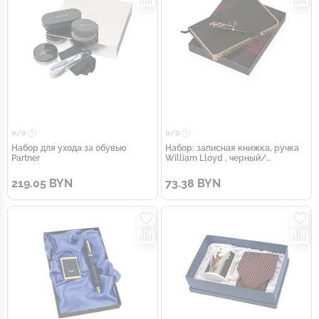
0/
0
0/
0
Набор для ухода за обувью
Набор: записная книжка, ручка
Partner
William Lloyd , черный/
золотистый
219.05 BYN
73.38 BYN