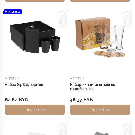
Новинка
0/
732
0/
107
Набор SipSet, черный
Набор «Капитаны пивных
морей», ver.2
62.62 BYN
46.37 BYN
Подробнее
Подробнее