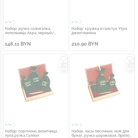
0/
0
0/
0
Набор: ручка-зажигалка,
Набор: кружка и галстук Утро
пепельница Акра, черный/
джентльмена
золотистый
148.11 BYN
210.90 BYN
0/
0
0/
0
Набор: портмоне, визитница,
Набор: часы песочные, нож для
лупа,ручка Галеон
бумаг, ручка шариковая, брелок-