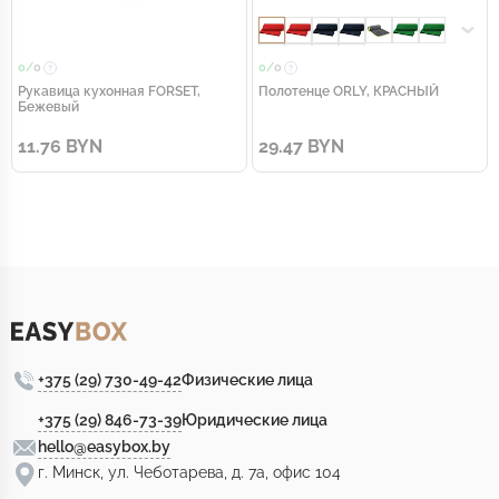
0/
0
0/
0
Рукавица кухонная FORSET,
Полотенце ORLY, КРАСНЫЙ
Бежевый
11.76 BYN
29.47 BYN
+375 (29) 730-49-42
Физические лица
+375 (29) 846-73-39
Юридические лица
hello@easybox.by
г. Минск, ул. Чеботарева, д. 7а, офис 104