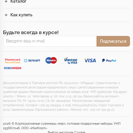
Каталог
Как купить
Будьте всегда в курсе!
Подписаться
Дата регистрации в Торговом реестре РБ 03.04.2023 г (№555142). Свидетельство о
государственной регистрации юридического лица с регистрационным номером
193667046 выдано Минским горисполкомом 18 января 2023г. УНП 193667046. Юр.адрес:
220070, г. Минск, ул. Чеботарева, д. 7А, пом. 2-13, оф 104. Время работы интернет-
магазина: Пн–Пт: 09:00–17:00, Сб–Вс: выходные. Рассмотрение обращений
потребителей, телефон: +375 29 7304942, e-mail: hello@easybox.by. Отдел торговли и
услуг Администрации Партизанского района г. Минска: тел. +375 (17) 374-39-73.
2026 © Корпоративные сувениры, мерч, готовые подарочные наборы. УНП
193667046, ООО «ИзиКорп».
Выбор настроек Cookie