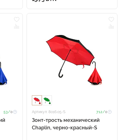
53/
0
Артикул: 8016.05-S
712/
0
ий
Зонт-трость механический
Chaplin, черно-красный-S