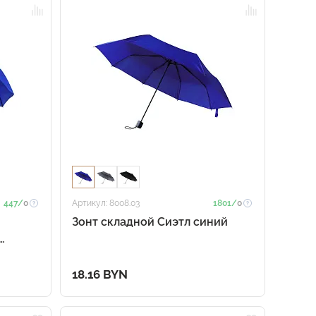
447/
0
Артикул: 8008.03
1801/
0
Зонт складной Сиэтл синий
18.16 BYN