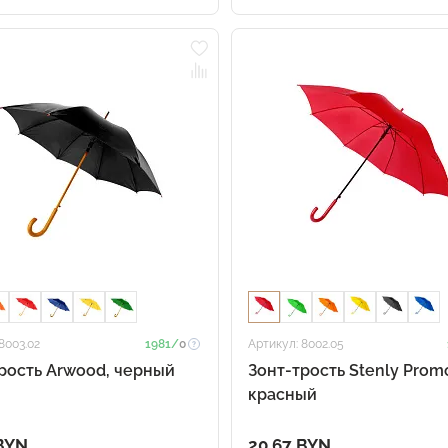
8003.02
1981/
0
Артикул: 8002.05
рость Arwood, черный
Зонт-трость Stenly Prom
красный
 BYN
20.67 BYN