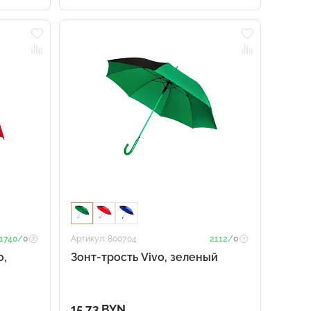
1740/
0
Артикул: 8007.04
2112/
0
o,
Зонт-трость Vivo, зеленый
15.73 BYN