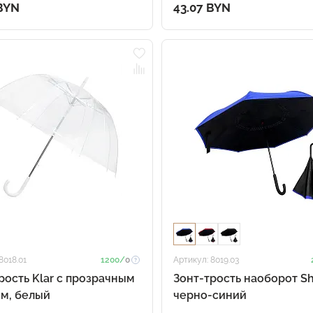
 BYN
43.07 BYN
8018.01
1200/
0
Артикул: 8019.03
рость Klar с прозрачным
Зонт-трость наоборот Shi
м, белый
черно-синий