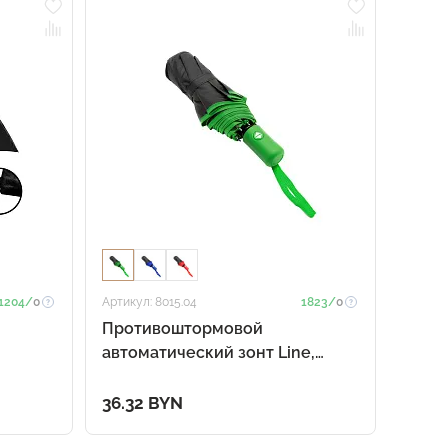
1204/
0
Артикул: 8015.04
1823/
0
Противоштормовой
автоматический зонт Line,
зеленый
36.32 BYN