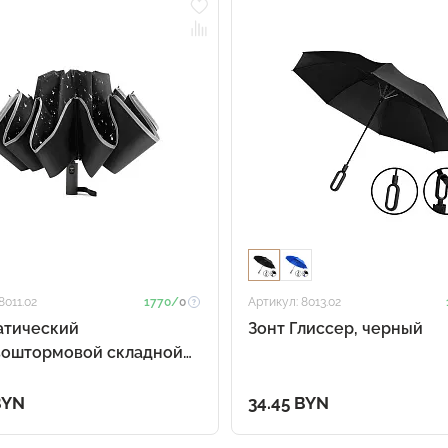
8011.02
1770/
0
Артикул: 8013.02
атический
Зонт Глиссер, черный
воштормовой складной
lash reverse (с обратным
нием)
BYN
34.45 BYN