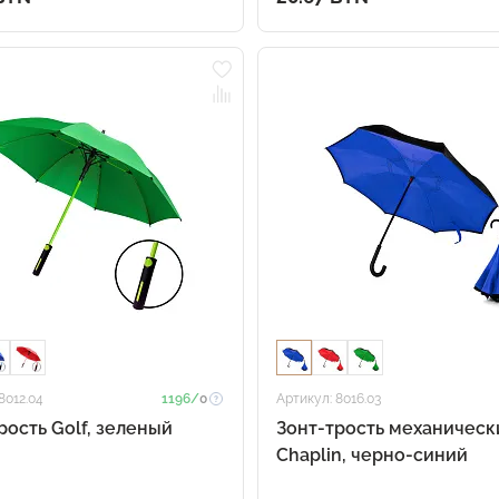
8012.04
1196/
0
Артикул: 8016.03
рость Golf, зеленый
Зонт-трость механическ
Chaplin, черно-синий