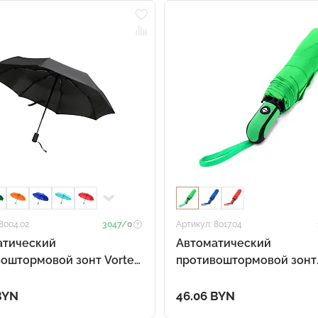
8004.02
3047/
0
Артикул: 8017.04
атический
Автоматический
оштормовой зонт Vortex,
противоштормовой зонт
й
Dakota, зеленый
BYN
46.06 BYN