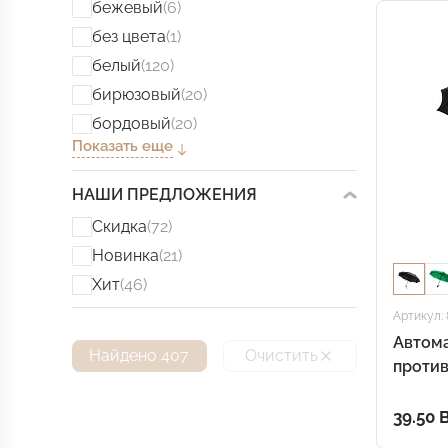
бежевый
(6)
без цвета
(1)
белый
(120)
бирюзовый
(20)
бордовый
(20)
Показать еще
НАШИ ПРЕДЛОЖЕНИЯ
Скидка
(72)
Новинка
(21)
Хит
(46)
Артикул: 
Автом
Найдено 407
Очистить
против
черны
39.50 