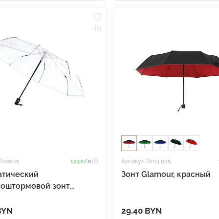
8020.01
1242/
0
Артикул: 8014.055
атический
Зонт Glamour, красный
воштормовой зонт
arent, прозрачный
BYN
29.40 BYN