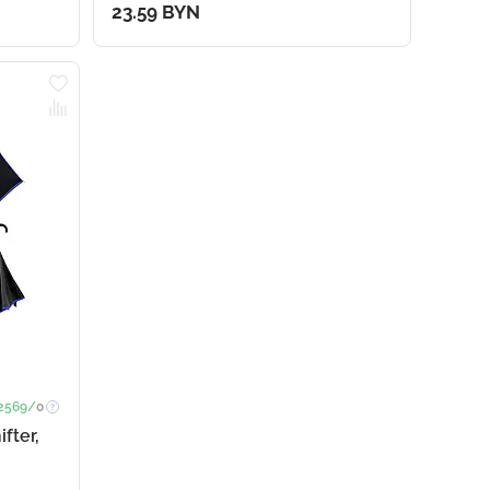
23.59 BYN
2569/
0
fter,