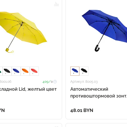
8001.06
409/
0
Артикул: 8005.03
кладной Lid, желтый цвет
Автоматический
противоштормовой зонт
Конгресс, синий
YN
48.01 BYN