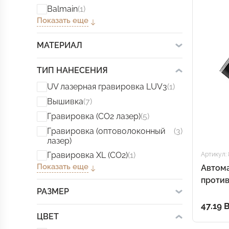
Balmain
(1)
Показать еще
МАТЕРИАЛ
ТИП НАНЕСЕНИЯ
UV лазерная гравировка LUV3
(1)
Вышивка
(7)
Гравировка (CO2 лазер)
(5)
Гравировка (оптоволоконный
(3)
лазер)
Гравировка XL (СО2)
(1)
Артикул: 
Показать еще
Автом
проти
РАЗМЕР
зонт F
сложе
47.19 
ЦВЕТ