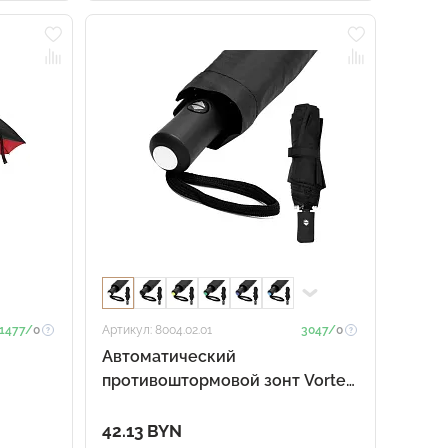
1477/
0
Артикул: 8004.02.01
3047/
0
Автоматический
противоштормовой зонт Vortex
To Go, чёрный/белый
42.13 BYN