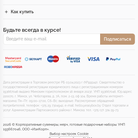
Как купить
Будьте всегда в курсе!
Подписаться
Дата регистрации в Торговом реестре РБ 03.04.2023 г (№555142). Свидетельство о
государственной регистрации юридического лица с регистрационным номером
193667046 выдано Минским горисполкомом 18 января 2023г. УНП 193667046. Юр.адрес:
220070, г. Минск, ул. Чеботарева, д. 7А, пом. 2-13, оф 104. Время работы интернет-
магазина: Пн–Пт: 09:00–17:00, Сб–Вс: выходные. Рассмотрение обращений
потребителей, телефон: +375 29 7304942, e-mail: hello@easybox.by. Отдел торговли и
услуг Администрации Партизанского района г. Минска: тел. +375 (17) 374-39-73.
2026 © Корпоративные сувениры, мерч, готовые подарочные наборы. УНП
193667046, ООО «ИзиКорп».
Выбор настроек Cookie