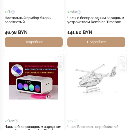
0/
8
0/
160
Настольный прибор Якорь,
Часы с беспроводным зарядным
золотистый
устройством Rombica Timebox 2,
белый
46.98 BYN
141.60 BYN
Подробнее
Подробнее
0/
170
0/
0
Часы с беспроводным зарядным
Часы Вертолет, серебристый