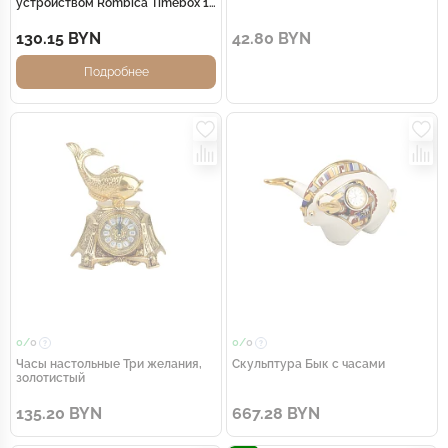
устройством Rombica Timebox 1,
белый
130.15 BYN
42.80 BYN
Подробнее
0/
0
0/
0
Часы настольные Три желания,
Скульптура Бык с часами
золотистый
135.20 BYN
667.28 BYN