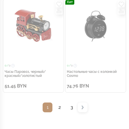
Хит
0/
0
0/
0
Часы Паровоз, черный/
Настольные часы с колонкой
красный/золотистый
Cosmo
51.45 BYN
74.76 BYN
1
2
3