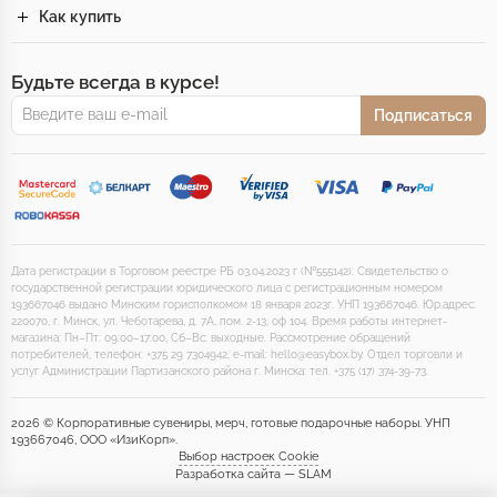
Как купить
Будьте всегда в курсе!
Подписаться
Дата регистрации в Торговом реестре РБ 03.04.2023 г (№555142). Свидетельство о
государственной регистрации юридического лица с регистрационным номером
193667046 выдано Минским горисполкомом 18 января 2023г. УНП 193667046. Юр.адрес:
220070, г. Минск, ул. Чеботарева, д. 7А, пом. 2-13, оф 104. Время работы интернет-
магазина: Пн–Пт: 09:00–17:00, Сб–Вс: выходные. Рассмотрение обращений
потребителей, телефон: +375 29 7304942, e-mail: hello@easybox.by. Отдел торговли и
услуг Администрации Партизанского района г. Минска: тел. +375 (17) 374-39-73.
2026 © Корпоративные сувениры, мерч, готовые подарочные наборы. УНП
193667046, ООО «ИзиКорп».
Выбор настроек Cookie
Разработка сайта — SLAM