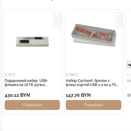
0 /
5
0 /
25
0 
Подарочный набор: USB-
Набор Cacharel: брелок с
Н
флешка на 16 Гб, ручка
флеш-картой USB 2.0 на 4 Гб,
шариковая. Cerruti 1881
шариковая ручка
430.12 BYN
147.76 BYN
8
Подробнее
Подробнее