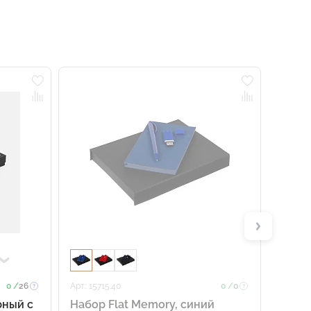
0 /
26
Арт.: 15715.40
0 /
0
Арт.: 15
рный с
Набор Flat Memory, синий
Набо