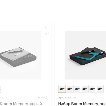
9.10
0 /
0
Арт.: 22200.30
Kroom Memory, серый
Набор Boom Memory, че