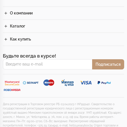
О компании
Каталог
Как купить
Будьте всегда в курсе!
Подписаться
Дата регистрации в Торговом реестре РБ 03.04.2023 г (№555142). Свидетельство о
государственной регистрации юридического лица с регистрационным номером
193667046 выдано Минским горисполкомом 18 января 2023г. УНП 193667046. Юр.адрес:
220070, г. Минск, ул. Чеботарева, д. 7А, пом. 2-13, оф 104. Время работы интернет-
магазина: Пн–Пт: 09:00–17:00, Сб–Вс: выходные. Рассмотрение обращений
потребителей, телефон: +375 29 7304942, e-mail: hello@easybox.by. Отдел торговли и