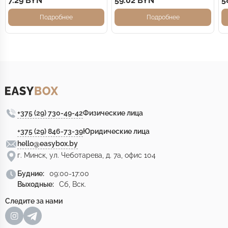
7.29 BYN
59.02 BYN
5
Подробнее
Подробнее
+375 (29) 730-49-42
Физические лица
+375 (29) 846-73-39
Юридические лица
hello@easybox.by
г. Минск, ул. Чеботарева, д. 7а, офис 104
Будние:
09:00-17:00
Выходные:
Сб, Вск.
Следите за нами