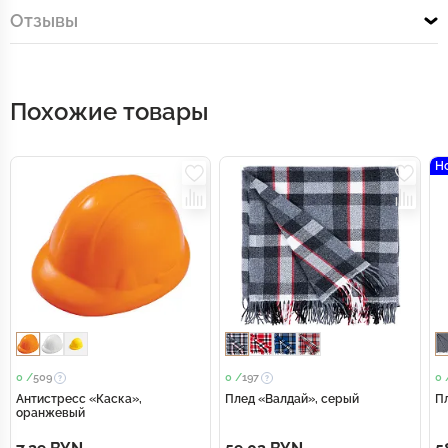
Отзывы
Похожие товары
Н
0 /
509
0 /
197
0 
Антистресс «Каска»,
Плед «Валдай», серый
П
оранжевый