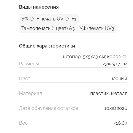
Виды нанесения
УФ-DTF печать UV-DTF1
Тампопечать (1 цвет) A3
УФ-печать UV3
Общие характеристики
штопор: 5х5х23 см; коробка:
Размеры
23х29х7 см
Цвет
черный
Материал
пластик, металл
Дата обнуления остатков
10.08.2026
Вес
716.67