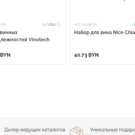
0.60
0 /
1892
Арт.: 15596.30
 винных
Набор для вина Nice Chia
лежностей Vinotech
 BYN
40.73 BYN
Дилер ведущих каталогов
Уникальные подар