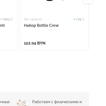
0 /
2313
Арт.: 14304.00
0 /
25
Арт.: 74
nti
Набор Bottle Crew
Набор
122.04 BYN
28.31
очные
Работаем с физическими и