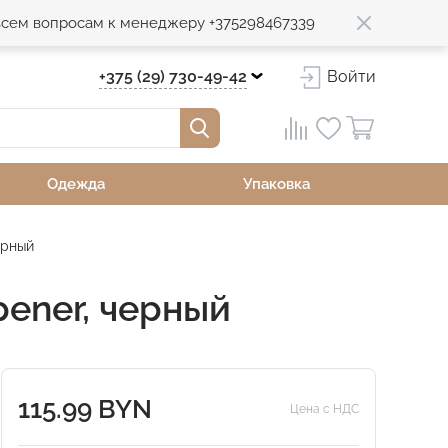
 всем вопросам к менеджеру +375298467339
+375 (29) 730-49-42
Войти
Одежда
Упаковка
ерный
pener, черный
115.99 BYN
Цена с НДС