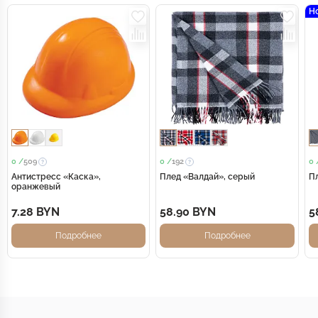
Н
0 /
509
0 /
192
0 
Антистресс «Каска»,
Плед «Валдай», серый
П
оранжевый
7.28 BYN
58.90 BYN
5
Подробнее
Подробнее