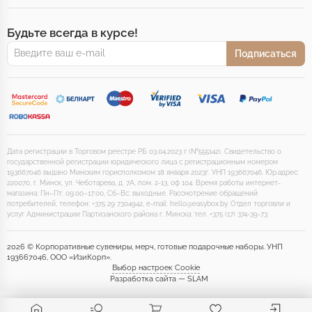
Будьте всегда в курсе!
Подписаться
Дата регистрации в Торговом реестре РБ 03.04.2023 г (№555142). Свидетельство о
государственной регистрации юридического лица с регистрационным номером
193667046 выдано Минским горисполкомом 18 января 2023г. УНП 193667046. Юр.адрес:
220070, г. Минск, ул. Чеботарева, д. 7А, пом. 2-13, оф 104. Время работы интернет-
магазина: Пн–Пт: 09:00–17:00, Сб–Вс: выходные. Рассмотрение обращений
потребителей, телефон: +375 29 7304942, e-mail: hello@easybox.by. Отдел торговли и
услуг Администрации Партизанского района г. Минска: тел. +375 (17) 374-39-73.
2026 © Корпоративные сувениры, мерч, готовые подарочные наборы. УНП
193667046, ООО «ИзиКорп».
Выбор настроек Cookie
Разработка сайта — SLAM