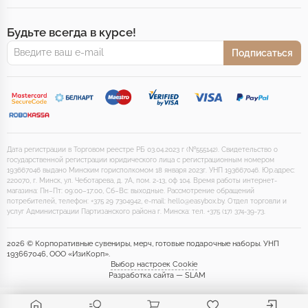
Будьте всегда в курсе!
Подписаться
Дата регистрации в Торговом реестре РБ 03.04.2023 г (№555142). Свидетельство о
государственной регистрации юридического лица с регистрационным номером
193667046 выдано Минским горисполкомом 18 января 2023г. УНП 193667046. Юр.адрес:
220070, г. Минск, ул. Чеботарева, д. 7А, пом. 2-13, оф 104. Время работы интернет-
магазина: Пн–Пт: 09:00–17:00, Сб–Вс: выходные. Рассмотрение обращений
потребителей, телефон: +375 29 7304942, e-mail: hello@easybox.by. Отдел торговли и
услуг Администрации Партизанского района г. Минска: тел. +375 (17) 374-39-73.
2026 © Корпоративные сувениры, мерч, готовые подарочные наборы. УНП
193667046, ООО «ИзиКорп».
Выбор настроек Cookie
Разработка сайта — SLAM