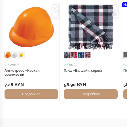
Н
0 /
509
0 /
192
0 
Антистресс «Каска»,
Плед «Валдай», серый
П
оранжевый
7.28 BYN
58.90 BYN
5
Подробнее
Подробнее