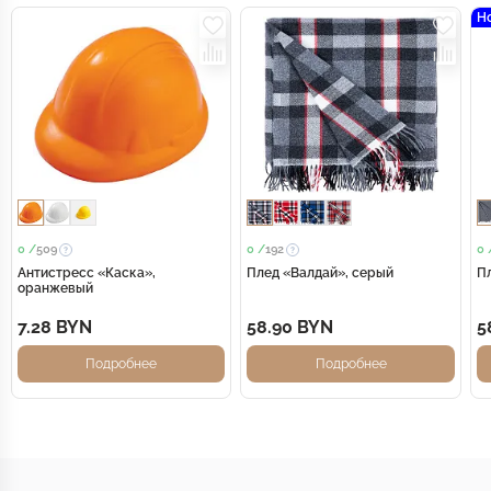
Н
0 /
509
0 /
192
0 
Антистресс «Каска»,
Плед «Валдай», серый
П
оранжевый
7.28 BYN
58.90 BYN
5
Подробнее
Подробнее