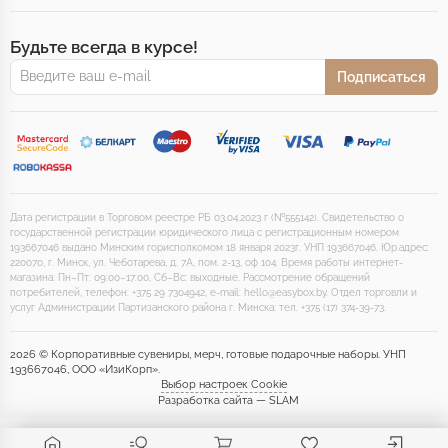
Будьте всегда в курсе!
Подписаться
Дата регистрации в Торговом реестре РБ 03.04.2023 г (№555142). Свидетельство о
государственной регистрации юридического лица с регистрационным номером
193667046 выдано Минским горисполкомом 18 января 2023г. УНП 193667046. Юр.адрес:
220070, г. Минск, ул. Чеботарева, д. 7А, пом. 2-13, оф 104. Время работы интернет-
магазина: Пн–Пт: 09:00–17:00, Сб–Вс: выходные. Рассмотрение обращений
потребителей, телефон: +375 29 7304942, e-mail: hello@easybox.by. Отдел торговли и
услуг Администрации Партизанского района г. Минска: тел. +375 (17) 374-39-73.
2026 © Корпоративные сувениры, мерч, готовые подарочные наборы. УНП
193667046, ООО «ИзиКорп».
Выбор настроек Cookie
Разработка сайта — SLAM