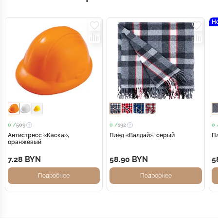
Н
0 /
509
0 /
192
0 
Антистресс «Каска»,
Плед «Валдай», серый
П
оранжевый
7.28 BYN
58.90 BYN
5
Подробнее
Подробнее