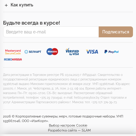
Как купить
Будьте всегда в курсе!
Подписаться
Дата регистрации в Торговом реестре РБ 03.04.2023 г (№555142). Свидетельство о
государственной регистрации юридического лица с регистрационным номером
193667046 выдано Минским горисполкомом 18 января 2023г. УНП 193667046. Юр.адрес:
220070, г. Минск, ул. Чеботарева, д. 7А, пом. 2-13, оф 104. Время работы интернет-
магазина: Пн–Пт: 09:00–17:00, Сб–Вс: выходные. Рассмотрение обращений
потребителей, телефон: +375 29 7304942, e-mail: hello@easybox.by. Отдел торговли и
услуг Администрации Партизанского района г. Минска: тел. +375 (17) 374-39-73.
2026 © Корпоративные сувениры, мерч, готовые подарочные наборы. УНП
193667046, ООО «ИзиКорп».
Выбор настроек Cookie
Разработка сайта — SLAM