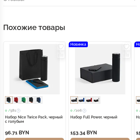
Похожие товары
Новинка
Н
0 /
581
0 /
206
0 
Набор Nice Twice Pack, черный
Набор Full Power, черный
На
с голубым
96.71 BYN
153.34 BYN
1