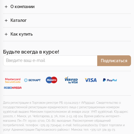
О компании
Каталог
Как купить
Будьте всегда в курсе!
Подписаться
Дата регистрации в Торговом реестре РБ 03.04.2023 г (№555142). Свидетельство о
государственной регистрации юридического лица с регистрационным номером
193667046 выдано Минским горисполкомом 18 января 2023г. УНП 193667046. Юр.адрес:
220070, г. Минск, ул. Чеботарева, д. 7А, пом. 2-13, оф 104. Время работы интернет-
магазина: Пн–Пт: 09:00–17:00, Сб–Вс: выходные. Рассмотрение обращений
потребителей, телефон: +375 29 7304942, e-mail: hello@easybox.by. Отдел торговли и
услуг Администрации Партизанского района г. Минска: тел. +375 (17) 374-39-73.