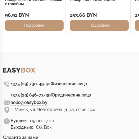
с голубым
96.91 BYN
153.66 BYN
1
Подробнее
Подробнее
+375 (29) 730-49-42
Физические лица
+375 (29) 846-73-39
Юридические лица
hello@easybox.by
г. Минск, ул. Чеботарева, д. 7а, офис 104
Будние:
09:00-17:00
Выходные:
Сб, Вск.
Следите за нами