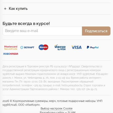
Как купить
Будьте всегда в курсе!
Подписаться
Дата регистрации в Торговом реестре РБ 03.04.2023 г (№555142). Свидетельство о
государственной регистрации юридического лица с регистрационным номером
193667046 выдано Минским горисполкомом 18 января 2023г. УНП 193667046. Юр.адрес:
220070, г. Минск, ул. Чеботарева, д. 7А, пом. 2-13, оф 104. Время работы интернет-
магазина: Пн–Пт: 09:00–17:00, Сб–Вс: выходные. Рассмотрение обращений
потребителей, телефон: +375 29 7304942, e-mail: hello@easybox.by. Отдел торговли и
услуг Администрации Партизанского района г. Минска: тел. +375 (17) 374-39-73.
2026 © Корпоративные сувениры, мерч, готовые подарочные наборы. УНП
193667046, ООО «ИзиКорп».
Выбор настроек Cookie
Разработка сайта — SLAM