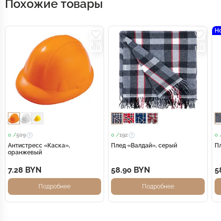
Похожие товары
Н
0 /
509
0 /
192
0 
Антистресс «Каска»,
Плед «Валдай», серый
П
оранжевый
7.28 BYN
58.90 BYN
5
Подробнее
Подробнее