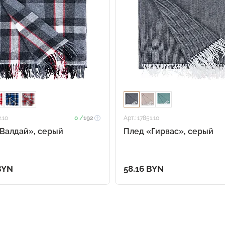
2.10
0 /
192
Арт.: 17851.10
Валдай», серый
Плед «Гирвас», серый
BYN
58.16 BYN