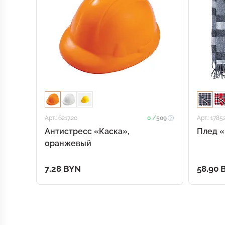
Арт.: 6217.20
0 /
509
Арт.: 1785
Антистресс «Каска»,
Плед «
оранжевый
7.28 BYN
58.90 