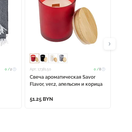
0 /
2
Арт.: 17381.50
0 /
8
Арт.: 178
Свеча ароматическая Savor
Набор
Flavor, ver.2, апельсин и корица
51.25 BYN
31.58