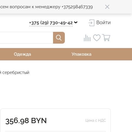
 всем вопросам к менеджеру +375298467339
+375 (29) 730-49-42
Войти
Одежда
Упаковка
й серебристый
356.98 BYN
Цена с НДС