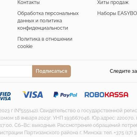
Контакты
Хиты продаж
Обработка персональных
Наборы EASYBO
данных и политика
конфиденциальности
Политика в отношении
cookie
Подписаться
Следите з
.2023 г (№555142). Свидетельство о государственной ре
 18 января 2023г. УНП 193667046. Юр.адрес: 220070, г. Ми
17:00, Сб–Вс: выходные. Рассмотрение обращений потребит
страции Партизанского района г. Минска: тел. +375 (17) 3