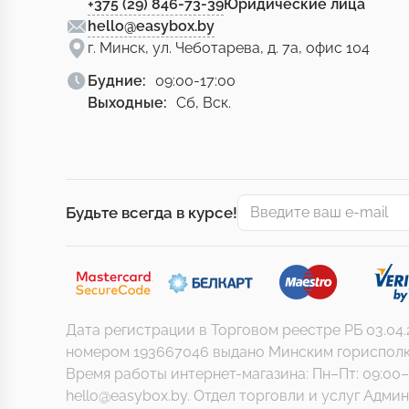
+375 (29) 846-73-39
Юридические лица
hello@easybox.by
г. Минск, ул. Чеботарева, д. 7а, офис 104
Будние:
09:00-17:00
Выходные:
Сб, Вск.
Будьте всегда в курсе!
Дата регистрации в Торговом реестре РБ 03.04
номером 193667046 выдано Минским горисполкомом
Время работы интернет-магазина: Пн–Пт: 09:00–
hello@easybox.by. Отдел торговли и услуг Админи