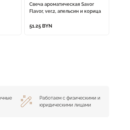
Свеча ароматическая Savor
Набор
Flavor, ver.2, апельсин и корица
51.25 BYN
31.58
очные
Работаем с физическими и
юридическими лицами