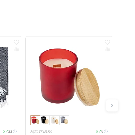
Новинка
0 /
22
Арт.: 17381.50
0 /
8
Арт.: 178