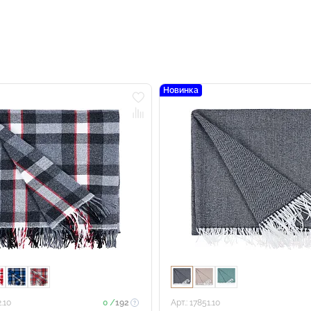
Новинка
2.10
0 /
192
Арт.: 17851.10