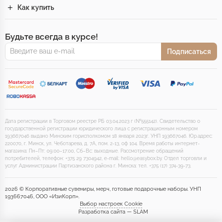
Как купить
Будьте всегда в курсе!
Подписаться
Дата регистрации в Торговом реестре РБ 03.04.2023 г (№555142). Свидетельство о
государственной регистрации юридического лица с регистрационным номером
193667046 выдано Минским горисполкомом 18 января 2023г. УНП 193667046. Юр.адрес:
220070, г. Минск, ул. Чеботарева, д. 7А, пом. 2-13, оф 104. Время работы интернет-
магазина: Пн–Пт: 09:00–17:00, Сб–Вс: выходные. Рассмотрение обращений
потребителей, телефон: +375 29 7304942, e-mail: hello@easybox.by. Отдел торговли и
услуг Администрации Партизанского района г. Минска: тел. +375 (17) 374-39-73.
2026 © Корпоративные сувениры, мерч, готовые подарочные наборы. УНП
193667046, ООО «ИзиКорп».
Выбор настроек Cookie
Разработка сайта — SLAM