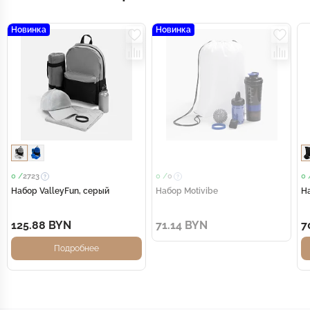
Новинка
Новинка
0 /
2723
0 /
0
0 
Набор ValleyFun, серый
Набор Motivibe
На
125.88 BYN
71.14 BYN
7
Подробнее