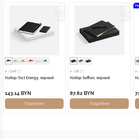
Н
0 /
306
0 /
28
0 
Набор Tact Energy, черный
Набор Saffian, черный
На
143.14 BYN
87.82 BYN
7
Подробнее
Подробнее