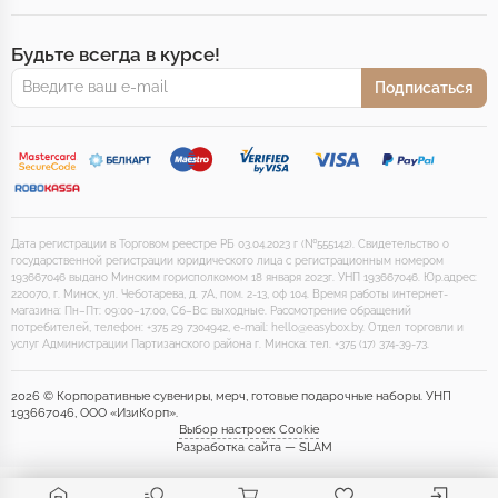
Будьте всегда в курсе!
Подписаться
Дата регистрации в Торговом реестре РБ 03.04.2023 г (№555142). Свидетельство о
государственной регистрации юридического лица с регистрационным номером
193667046 выдано Минским горисполкомом 18 января 2023г. УНП 193667046. Юр.адрес:
220070, г. Минск, ул. Чеботарева, д. 7А, пом. 2-13, оф 104. Время работы интернет-
магазина: Пн–Пт: 09:00–17:00, Сб–Вс: выходные. Рассмотрение обращений
потребителей, телефон: +375 29 7304942, e-mail: hello@easybox.by. Отдел торговли и
услуг Администрации Партизанского района г. Минска: тел. +375 (17) 374-39-73.
2026 © Корпоративные сувениры, мерч, готовые подарочные наборы. УНП
193667046, ООО «ИзиКорп».
Выбор настроек Cookie
Разработка сайта — SLAM