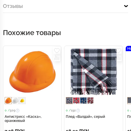
Отзывы
Похожие товары
Н
0 /
509
0 /
192
0 
Антистресс «Каска»,
Плед «Валдай», серый
П
оранжевый