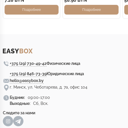
7.28 BYN
58.90 BYN
5
Подробнее
Подробнее
+375 (29) 730-49-42
Физические лица
+375 (29) 846-73-39
Юридические лица
hello@easybox.by
г. Минск, ул. Чеботарева, д. 7а, офис 104
Будние:
09:00-17:00
Выходные:
Сб, Вск.
Следите за нами