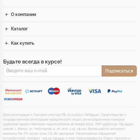
О компании
Каталог
Как купить
Будьте всегда в курсе!
Подписаться
Дата регистрации в Торговом реестре РБ 03.04.2023 г (№555142). Свидетельство о
государственной регистрации юридического лица с регистрационным номером
193667046 выдано Минским горисполкомом 18 января 2023г. УНП 193667046. Юр.адрес:
220070, г. Минск, ул. Чеботарева, д. 7А, пом. 2-13, оф 104. Время работы интернет-
магазина: Пн–Пт: 09:00–17:00, Сб–Вс: выходные. Рассмотрение обращений
потребителей, телефон: +375 29 7304942, e-mail: hello@easybox.by. Отдел торговли и