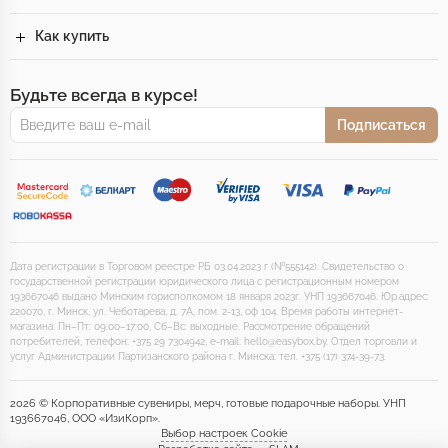
Как купить
Будьте всегда в курсе!
Подписаться
Дата регистрации в Торговом реестре РБ 03.04.2023 г (№555142). Свидетельство о
государственной регистрации юридического лица с регистрационным номером
193667046 выдано Минским горисполкомом 18 января 2023г. УНП 193667046. Юр.адрес:
220070, г. Минск, ул. Чеботарева, д. 7А, пом. 2-13, оф 104. Время работы интернет-
магазина: Пн–Пт: 09:00–17:00, Сб–Вс: выходные. Рассмотрение обращений
потребителей, телефон: +375 29 7304942, e-mail: hello@easybox.by. Отдел торговли и
услуг Администрации Партизанского района г. Минска: тел. +375 (17) 374-39-73.
2026 © Корпоративные сувениры, мерч, готовые подарочные наборы. УНП
193667046, ООО «ИзиКорп».
Выбор настроек Cookie