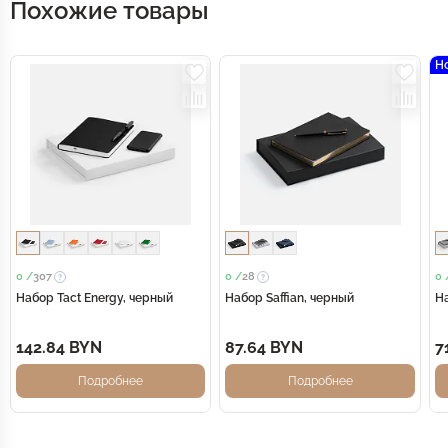
Похожие товары
Н
0 /
307
0 /
28
0 
Набор Tact Energy, черный
Набор Saffian, черный
На
142.84 BYN
87.64 BYN
7
Подробнее
Подробнее