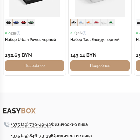
0 /
535
0 /
306
0 
Набор Urban Power, черный
Набор Tact Energy, черный
На
132.63 BYN
143.14 BYN
1
Подробнее
Подробнее
+375 (29) 730-49-42
Физические лица
+375 (29) 846-73-39
Юридические лица