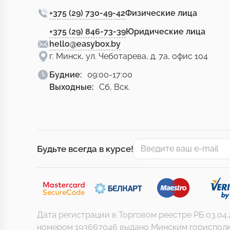
+375 (29) 730-49-42
Физические лица
+375 (29) 846-73-39
Юридические лица
hello@easybox.by
г. Минск, ул. Чеботарева, д. 7а, офис 104
Будние:
09:00-17:00
Выходные:
Сб, Вск.
Будьте всегда в курсе!
Дата регистрации в Торговом реестре РБ 03.04
номером 193667046 выдано Минским горисполкомом