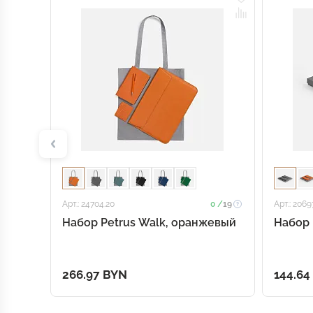
Арт.: 24704.20
0 /
19
Арт.: 2069
Набор Petrus Walk, оранжевый
Набор 
266.97 BYN
144.64