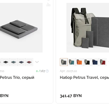
7.10
0 /
167
Арт.: 21071.10
Petrus Trio, серый
Набор Petrus Travel, сер
 BYN
341.47 BYN