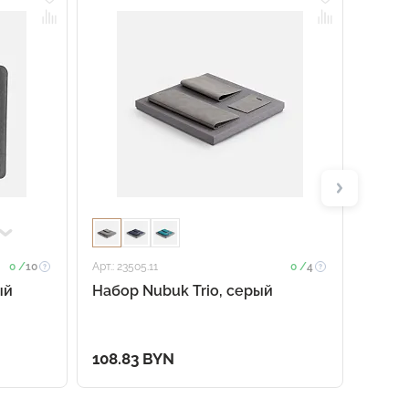
0 /
10
Арт.: 23505.11
0 /
4
Арт.: 22
ый
Набор Nubuk Trio, серый
Набор
с ор
108.83 BYN
133.8