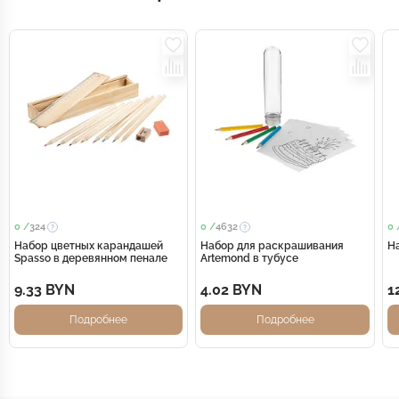
0 /
324
0 /
4632
0 
Набор цветных карандашей
Набор для раскрашивания
На
Spasso в деревянном пенале
Artemond в тубусе
9.33 BYN
4.02 BYN
1
Подробнее
Подробнее