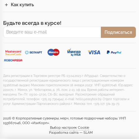
Как купить
Будьте всегда в курсе!
Подписаться
Дата регистрации в Торговом реестре РБ 03.04.2023 г (№555142). Свидетельство о
государственной регистрации юридического лица с регистрационным номером
193667046 выдано Минским горисполкомом 18 января 2023г. УНП 193667046. Юр.адрес:
220070, г. Минск, ул. Чеботарева, д. 7А, пом. 2-13, оф 104. Время работы интернет-
магазина: Пн–Пт: 09:00–17:00, Сб–Вс: выходные. Рассмотрение обращений
потребителей, телефон: +375 29 7304942, e-mail: hello@easybox.by. Отдел торговли и
услуг Администрации Партизанского района г. Минска: тел. +375 (17) 374-39-73.
2026 © Корпоративные сувениры, мерч, готовые подарочные наборы. УНП
193667046, ООО «ИзиКорп».
Выбор настроек Cookie
Разработка сайта — SLAM