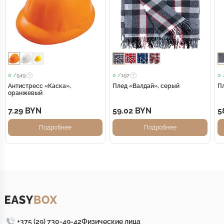
0 /
549
0 /
197
0 
Антистресс «Каска»,
Плед «Валдай», серый
П
оранжевый
7.29 BYN
59.02 BYN
5
Подробнее
Подробнее
+375 (29) 730-49-42
Физические лица