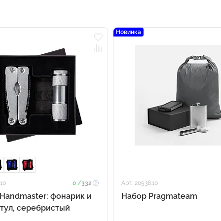
Новинка
.10
0 /
332
Арт.: 20538.10
Handmaster: фонарик и
Набор Pragmateam
тул, серебристый