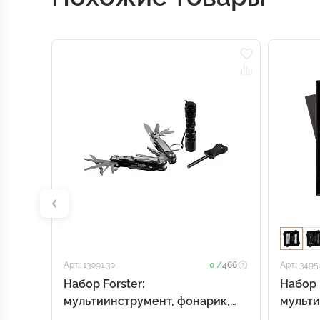
Арт.: 13091.30
0 /
466
Арт.: 3495
Набор Forster:
Набор 
мультиинструмент, фонарик,
мульти
огниво, черный