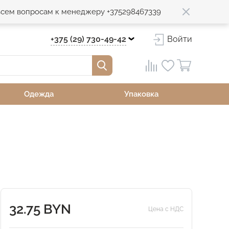
 всем вопросам к менеджеру +375298467339
+375 (29) 730-49-42
Войти
Одежда
Упаковка
32.75 BYN
Цена с НДС