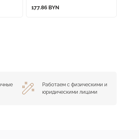
177.86 BYN
80.15
очные
Работаем с физическими и
юридическими лицами