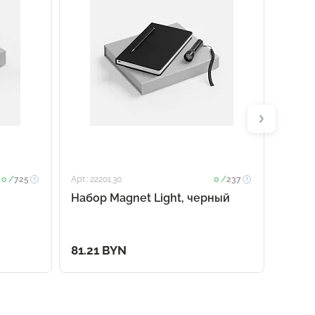
0 /
725
Арт.: 22201.30
0 /
237
Арт.: 23
Набор Magnet Light, черный
Набо
81.21 BYN
48.35