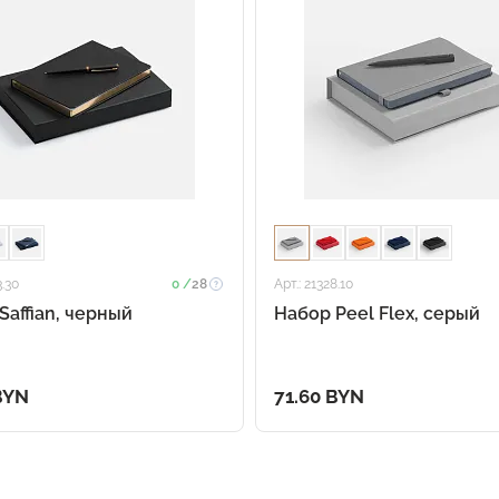
3.30
0 /
28
Арт.: 21328.10
Saffian, черный
Набор Peel Flex, серый
BYN
71.60 BYN