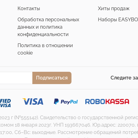
Контакты
Хиты продаж
Обработка персональных
Наборы EASYBO
данных и политика
конфиденциальности
Политика в отношении
cookie
Подписаться
Следите з
.2023 г (№555142). Свидетельство о государственной ре
 18 января 2023г. УНП 193667046. Юр.адрес: 220070, г. Ми
17:00, Сб–Вс: выходные. Рассмотрение обращений потребит