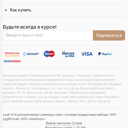
Как купить
Будьте всегда в курсе!
Подписаться
Дата регистрации в Торговом реестре РБ 03.04.2023 г (№555142). Свидетельство о
государственной регистрации юридического лица с регистрационным номером
193667046 выдано Минским горисполкомом 18 января 2023г. УНП 193667046. Юр.адрес:
220070, г. Минск, ул. Чеботарева, д. 7А, пом. 2-13, оф 104. Время работы интернет-
магазина: Пн–Пт: 09:00–17:00, Сб–Вс: выходные. Рассмотрение обращений
потребителей, телефон: +375 29 7304942, e-mail: hello@easybox.by. Отдел торговли и
услуг Администрации Партизанского района г. Минска: тел. +375 (17) 374-39-73.
2026 © Корпоративные сувениры, мерч, готовые подарочные наборы. УНП
193667046, ООО «ИзиКорп».
Выбор настроек Cookie
Разработка сайта — SLAM