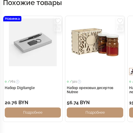
Похожие товары
Новинка
0 /
761
0 /
321
0 
Набор Digitangle
Набор ореховых десертов
На
Nutree
л
20.76 BYN
56.74 BYN
1
Подробнее
Подробнее