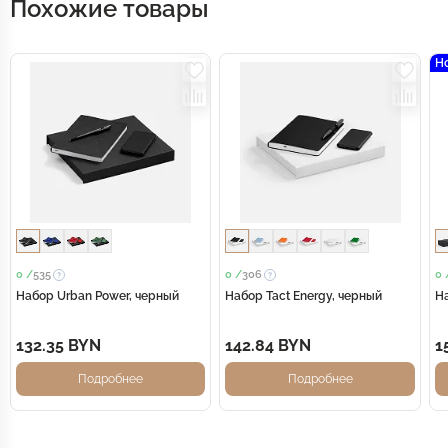
Похожие товары
Н
0 /
535
0 /
306
0 
Набор Urban Power, черный
Набор Tact Energy, черный
На
132.35 BYN
142.84 BYN
1
Подробнее
Подробнее