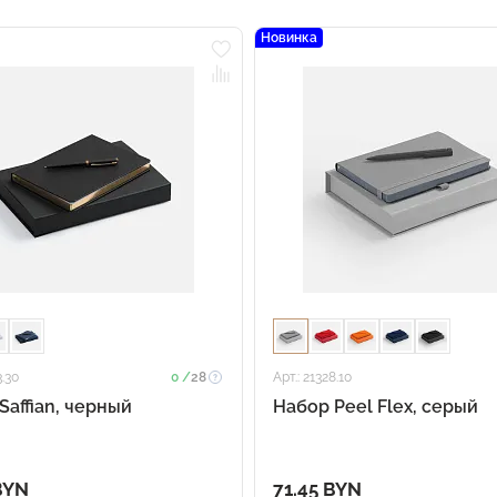
Новинка
3.30
0 /
28
Арт.: 21328.10
Saffian, черный
Набор Peel Flex, серый
BYN
71.45 BYN