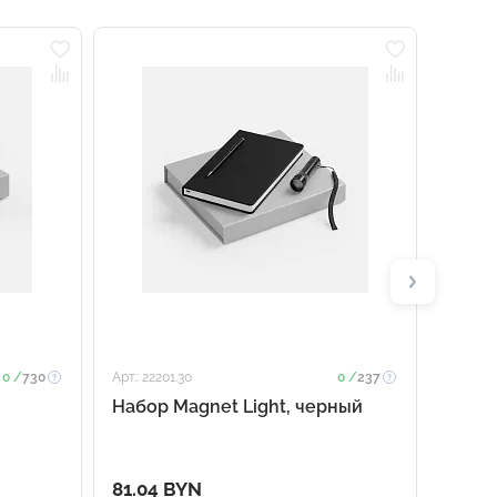
0 /
730
Арт.: 22201.30
0 /
237
Арт.: 23
Набор Magnet Light, черный
Набо
81.04 BYN
48.2