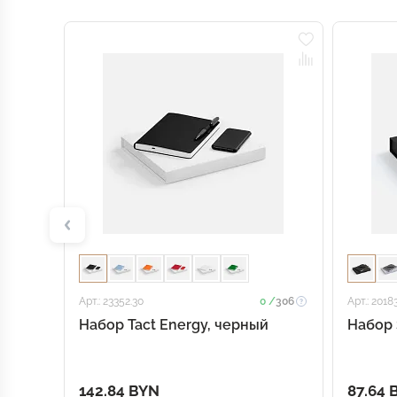
Арт.: 23352.30
0 /
306
Арт.: 2018
Набор Tact Energy, черный
Набор 
142.84 BYN
87.64 