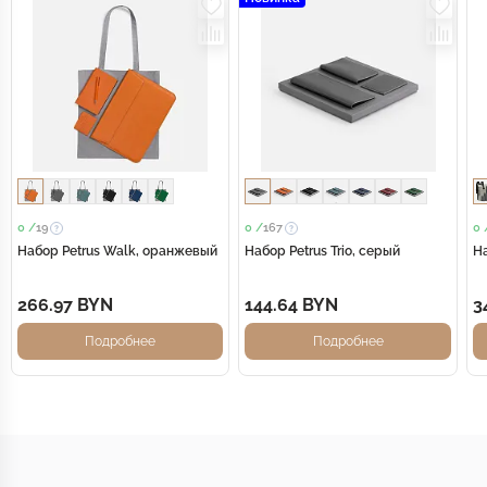
0 /
19
0 /
167
0 
Набор Petrus Walk, оранжевый
Набор Petrus Trio, серый
На
266.97 BYN
144.64 BYN
3
Подробнее
Подробнее