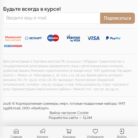
Будьте всегда в курсе!
Подписаться
Дата регистрации в Торговом реестре РБ 03.04.2023 г (№555142). Свидетельство о
государственной регистрации юридического лица с регистрационным номером
193667046 выдано Минским горисполкомом 18 января 2023г. УНП 193667046. Юр.адрес:
220070, г. Минск, ул. Чеботарева, д. 7А, пом. 2-13, оф 104. Время работы интернет-
магазина: Пн–Пт: 09:00–17:00, Сб–Вс: выходные. Рассмотрение обращений
потребителей, телефон: +375 29 7304942, e-mail: hello@easybox.by. Отдел торговли и
услуг Администрации Партизанского района г. Минска: тел. +375 (17) 374-39-73.
2026 © Корпоративные сувениры, мерч, готовые подарочные наборы. УНП
193667046, ООО «ИзиКорп».
Выбор настроек Cookie
Разработка сайта — SLAM
Главная
Каталог
Корзина
Избранное
Войти